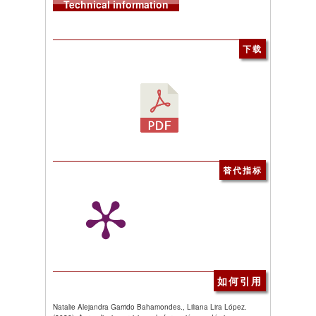
Technical information
下载
替代指标
如何引用
Natalie Alejandra Garrido Bahamondes., Liliana Lira López.