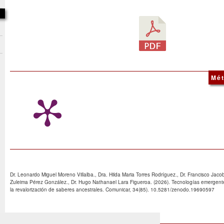
Mét
Dr. Leonardo Miguel Moreno Villalba., Dra. Hilda Maria Torres Rodríguez., Dr. Francisco Jac
Zuleima Pérez González., Dr. Hugo Nathanael Lara Figueroa. (2026). Tecnologías emergente
la revalorización de saberes ancestrales. Comunicar, 34(85). 10.5281/zenodo.19690597