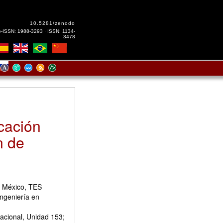
10.5281/zenodo
e-ISSN: 1988-3293 · ISSN: 1134-
3478
cación
n de
e México, TES
Ingeniería en
acional, Unidad 153;