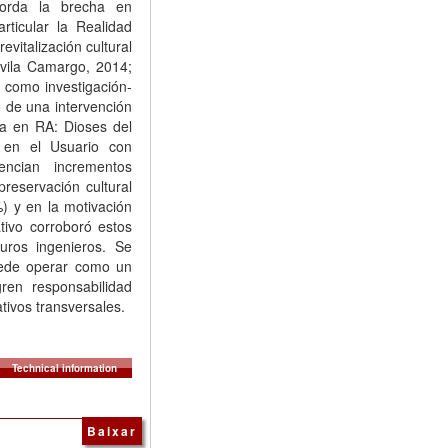
borda la brecha en
ticular la Realidad
vitalización cultural
vila Camargo, 2014;
o como investigación-
o de una intervención
a en RA: Dioses del
 en el Usuario con
dencian incrementos
preservación cultural
%) y en la motivación
ativo corroboró estos
turos ingenieros. Se
uede operar como un
gren responsabilidad
tivos transversales.
Technical information
Baixar