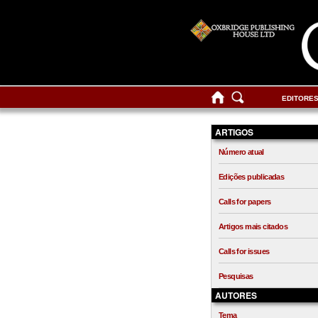
EDITORE
ARTIGOS
Número atual
Edições publicadas
Calls for papers
Artigos mais citados
Calls for issues
Pesquisas
AUTORES
Tema