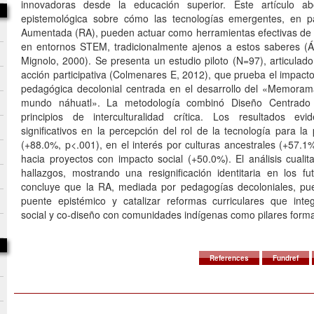
innovadoras desde la educación superior. Este artículo a
epistemológica sobre cómo las tecnologías emergentes, en par
Aumentada (RA), pueden actuar como herramientas efectivas de re
en entornos STEM, tradicionalmente ajenos a estos saberes (Á
Mignolo, 2000). Se presenta un estudio piloto (N=97), articulad
acción participativa (Colmenares E, 2012), que prueba el impact
pedagógica decolonial centrada en el desarrollo del «Memoram
mundo náhuatl». La metodología combinó Diseño Centrado
principios de interculturalidad crítica. Los resultados evi
significativos en la percepción del rol de la tecnología para la 
(+88.0%, p<.001), en el interés por culturas ancestrales (+57.1
hacia proyectos con impacto social (+50.0%). El análisis cualit
hallazgos, mostrando una resignificación identitaria en los fu
concluye que la RA, mediada por pedagogías decoloniales, p
puente epistémico y catalizar reformas curriculares que inte
social y co-diseño con comunidades indígenas como pilares forma
References
Fundref