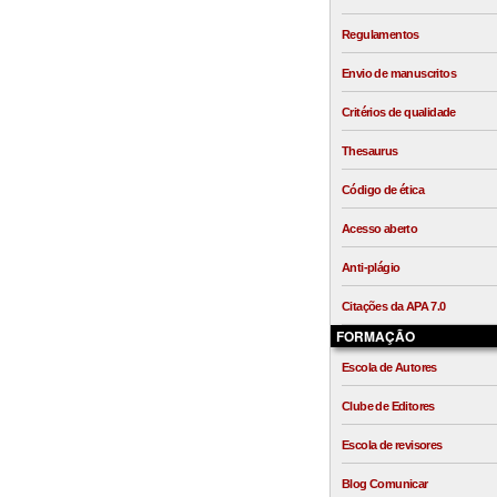
Regulamentos
Envio de manuscritos
Critérios de qualidade
Thesaurus
Código de ética
Acesso aberto
Anti-plágio
Citações da APA 7.0
FORMAÇÃO
Escola de Autores
Clube de Editores
Escola de revisores
Blog Comunicar