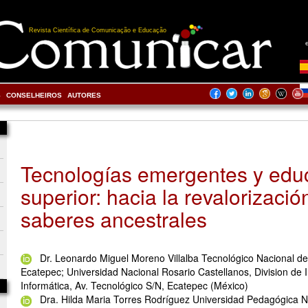
Revista Científica de Comunicação e Educação
S
CONSELHEIROS
AUTORES
Tecnologías emergentes y edu
superior: hacia la revalorizació
saberes ancestrales
Dr. Leonardo Miguel Moreno Villalba Tecnológico Nacional d
Ecatepec; Universidad Nacional Rosario Castellanos, Division de 
Informática, Av. Tecnológico S/N, Ecatepec (México)
Dra. Hilda Maria Torres Rodríguez Universidad Pedagógica N