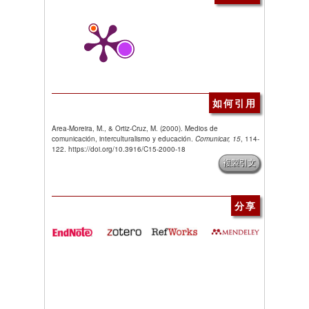
如何引用
Area-Moreira, M., & Ortiz-Cruz, M. (2000). Medios de
comunicación, interculturalismo y educación.
Comunicar, 15
, 114-
122. https://doi.org/10.3916/C15-2000-18
複製引文
分享