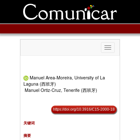
Toggle
navigation
Manuel Area-Moreira, University of La
Laguna (西班牙)
Manuel Ortiz-Cruz, Tenerife (西班牙)
https://doi.org/10.3916/C15-2000-18
关键词
摘要