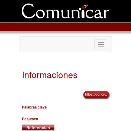
Toggle
navigation
Informaciones
https://doi.org/
Palabras clave
Resumen
Referencias