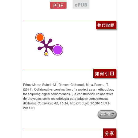
替代指标
如何引用
Pérez-Mateo-Subirà, M., Romero-Carbonell, M., & Romeu, T.
(2014). Collaborative construction of a project as a methodology
for acquiring digital competences. [La construcción colaborativa
de proyectos como metodología para adquirir competencias
digitales].
Comunicar, 42
, 15-24. https://doi.org/10.3916/C42-
2014-01
複製引文
分享