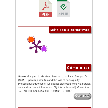
Métricas alternativas
Cómo citar
Gómez-Mompart, J., Gutiérrez-Lozano, J., & Palau-Sampio, D.
(2015). Spanish journalists and the loss of news quality:
Professional judgements. [Los periodistas españoles y la pérdida
de la calidad de la información: El juicio profesional].
Comunicar,
45
, 143-150. https://doi.org/10.3916/C45-2015-15
Copiar cita