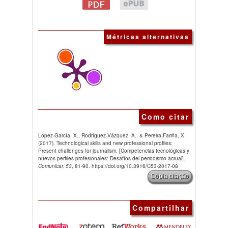
Métricas alternativas
Como citar
López-García, X., Rodríguez-Vázquez, A., & Pereira-Fariña, X.
(2017). Technological skills and new professional profiles:
Present challenges for journalism. [Competencias tecnológicas y
nuevos perfiles profesionales: Desafíos del periodismo actual].
Comunicar, 53
, 81-90. https://doi.org/10.3916/C53-2017-08
Cópia citação
Compartilhar