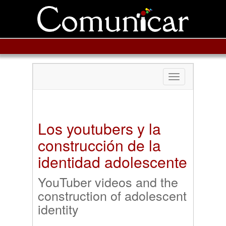
Toggle
navigation
Los youtubers y la
construcción de la
identidad adolescente
YouTuber videos and the
construction of adolescent
identity