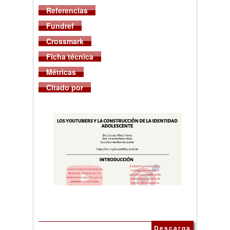
Referencias
Fundref
Crossmark
Ficha técnica
Métricas
Citado por
Descarga