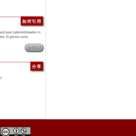
如何引用
and peer cybervictimisation in
ntes: El género como
複製引文
分享