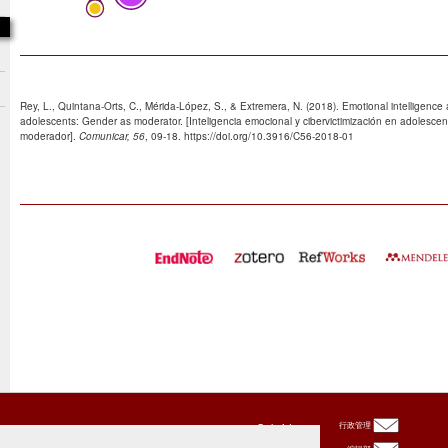
Rey, L., Quintana-Orts, C., Mérida-López, S., & Extremera, N. (2018). Emotional intelligence 
adolescents: Gender as moderator. [Inteligencia emocional y cibervictimización en adolesce
moderador].
Comunicar, 56
, 09-18. https://doi.org/10.3916/C56-2018-01
Oxbridge
行政管理
Publishing
House