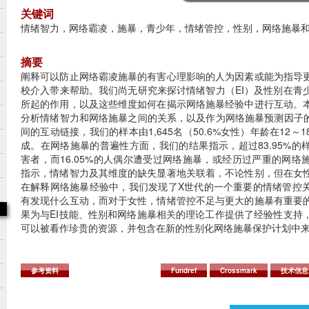
关键词
情绪智力，网络霸凌，施暴，青少年，情绪管控，性别，网络施暴
摘要
阐释可以防止网络霸凌施暴的有害心理影响的人为因素或能为指导
校介入带来帮助。我们尚无研究来探讨情绪智力（EI）及性别在青
所起的作用，以及这些维度如何在揭示网络施暴经验中进行互动。
分析情绪智力和网络施暴之间的关系，以及作为网络施暴预测因子的
间的互动链接，我们的样本由1,645名（50.6%女性）年龄在12～
成。在网络施暴的普遍性方面，我们的结果指示，超过83.95%的
害者，而16.05%的人偶尔遭受过网络施暴，或经历过严重的网络
指示，情绪智力及其维度的缺失显著地关联着，不论性别，但在女
在解释网络施暴经验中，我们发现了X世代的一个重要的情绪管控
有发现什么互动，而对于女性，情绪管控不足与更大的施暴有重要
果为与EI技能、性别和网络施暴相关的理论工作提供了经验性支持
可以被看作珍贵的资源，并包含在新的性别化网络施暴保护计划中
参考资料
Fundref
Crossmark
技术信息