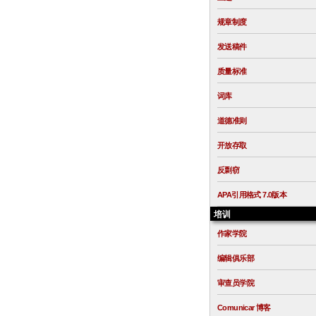
规章制度
发送稿件
质量标准
词库
道德准则
开放存取
反剽窃
APA引用格式 7.0版本
培训
作家学院
编辑俱乐部
审查员学院
Comunicar 博客