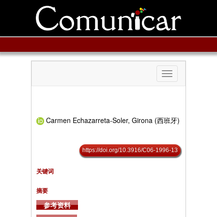
Toggle
navigation
Carmen Echazarreta-Soler, Girona (西班牙)
https://doi.org/10.3916/C06-1996-13
关键词
摘要
参考资料