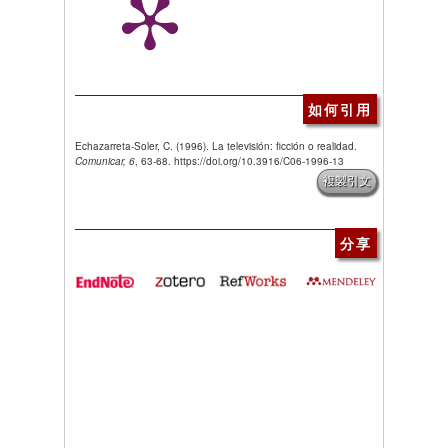
如何引用
Echazarreta-Soler, C. (1996). La televisión: ficción o realidad.
Comunicar, 6
, 63-68. https://doi.org/10.3916/C06-1996-13
複製引文
分享