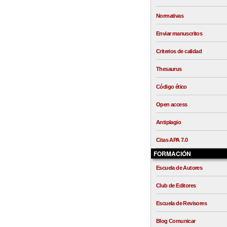
Normativas
Enviar manuscritos
Criterios de calidad
Thesaurus
Código ético
Open access
Antiplagio
Citas APA 7.0
FORMACIÓN
Escuela de Autores
Club de Editores
Escuela de Revisores
Blog Comunicar