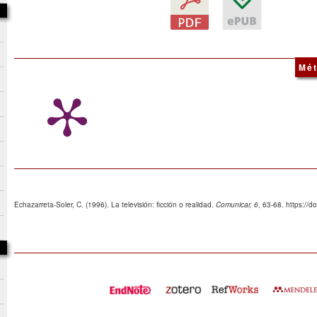
Mét
Echazarreta-Soler, C. (1996). La televisión: ficción o realidad.
Comunicar, 6
, 63-68. https://