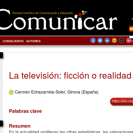
Revista Científica de Comunicación y Educación
S
CONSEJEROS
AUTORES
La televisión: ficción o realidad
Carmen Echazarreta-Soler, Girona (España)
https://doi.
Palabras clave
Resumen
En la actualidad proliferan las cifras estadísticas, las valoraciones