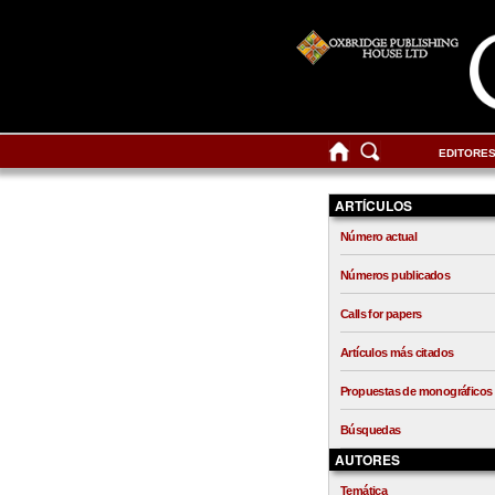
EDITORE
ARTÍCULOS
Número actual
Números publicados
Calls for papers
Artículos más citados
Propuestas de monográficos
Búsquedas
AUTORES
Temática