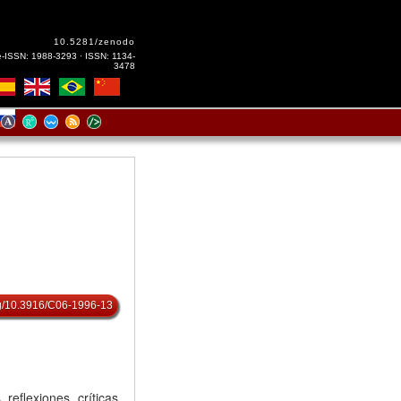
10.5281/zenodo
e-ISSN: 1988-3293 · ISSN: 1134-
3478
org/10.3916/C06-1996-13
, reflexiones, críticas