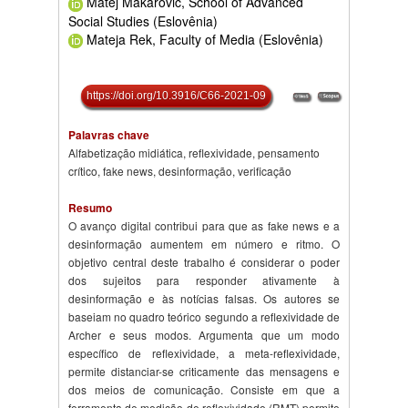
Matej Makarovič, School of Advanced
Social Studies (Eslovênia)
Mateja Rek, Faculty of Media (Eslovênia)
https://doi.org/10.3916/C66-2021-09
Palavras chave
Alfabetização midiática, reflexividade, pensamento
crítico, fake news, desinformação, verificação
Resumo
O avanço digital contribui para que as fake news e a
desinformação aumentem em número e ritmo. O
objetivo central deste trabalho é considerar o poder
dos sujeitos para responder ativamente à
desinformação e às notícias falsas. Os autores se
baseiam no quadro teórico segundo a reflexividade de
Archer e seus modos. Argumenta que um modo
específico de reflexividade, a meta-reflexividade,
permite distanciar-se criticamente das mensagens e
dos meios de comunicação. Consiste em que a
ferramenta de medição de reflexividade (RMT) permite