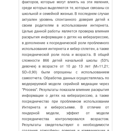
факторов, которые могут влиять на эти явления,
среди которых выделяются те, которые связаны со
школьной и семейной жизнью. В последнем случае
актуален уровень спонтанного доверия детей к
своим родителям в использовании интернета.
Целью данной работы является проверка влияния
раскрытия информации о детях на киберагрессию,
в дополнение к посреднической роли проблемного
использования интернета и кибер-сплетен, а также
посреднической роли пола и возраста. В общей
сложности 866 детей начальной школы (53%
девочек) в возрасте от 10 до 13 лет (M=11,21;
SD=0,90) были опрошены с использованием
самоотчета. Обработка данных осуществлялась по
модерируемой модели серийной медиации через
"Process". Результаты показали влияние раскрытия
информации о детях на киберагрессию, а также
посредничество при проблемном использовании
Интернета и киберосъемке. В отличие от
гендерной модели, эффект от модели
посредничества контролировался возрастом.
Результаты свидетельствуют о необходимости
создания атмосферы доверия и коммуникации в