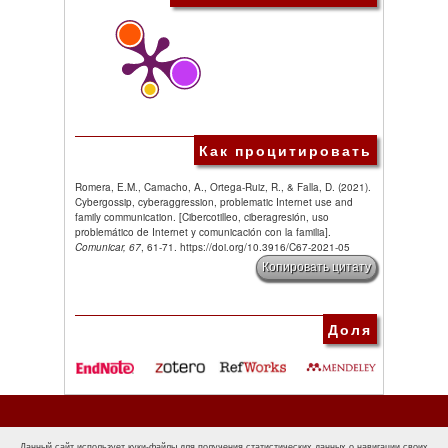
Как процитировать
Romera, E.M., Camacho, A., Ortega-Ruiz, R., & Falla, D. (2021).
Cybergossip, cyberaggression, problematic Internet use and
family communication. [Cibercotilleo, ciberagresión, uso
problemático de Internet y comunicación con la familia].
Comunicar, 67
, 61-71. https://doi.org/10.3916/C67-2021-05
Копировать цитату
Доля
Данный сайт использует куки-файлы для получения статистических данных о навигации своих