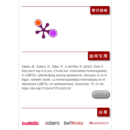
替代指标
如何引用
Ojeda, M., Espino, E., Elipe, P., & del-Rey, R. (2023). Even if
they don't say it to you, it hurts too: Internalized homonegativity
in LGBTQ+ cyberbullying among adolescents. [Aunque no te lo
digan, también duele: La homonegatividad internalizada en el
ciberacoso LGBTQ+ en adolescentes].
Comunicar, 75
, 21-35.
https://doi.org/10.3916/C75-2023-02
複製引文
分享