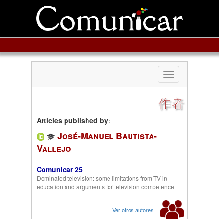
Toggle
navigation
作者
Articles published by:
José-Manuel Bautista-
Vallejo
Comunicar 25
Dominated television: some limitations from TV in
education and arguments for television competence
Ver otros autores