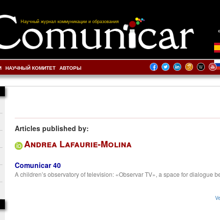
Научный журнал коммуникации и образования
И
НАУЧНЫЙ КОМИТЕТ
АВТОРЫ
Articles published by:
Andrea Lafaurie-Molina
Comunicar 40
A children’s observatory of television: «Observar TV», a space for dialogue 
Ve