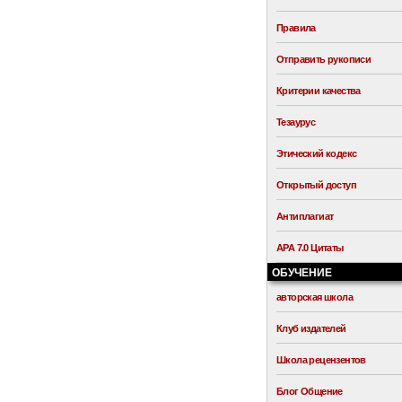
Правила
Отправить рукописи
Критерии качества
Тезаурус
Этический кодекс
Открытый доступ
Антиплагиат
APA 7.0 Цитаты
ОБУЧЕНИЕ
авторская школа
Клуб издателей
Школа рецензентов
Блог Общение