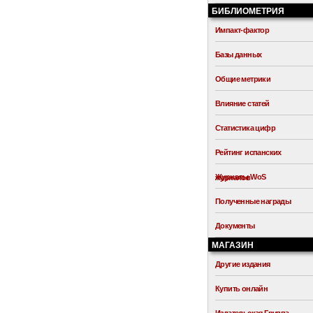
БИБЛИОМЕТРИЯ
Импакт-фактор
Базы данных
Общие метрики
Влияние статей
Статистика цифр
Рейтинг испанских
Журналы WoS
журналов
Полученные награды
Документы
МАГАЗИН
Другие издания
Купить онлайн