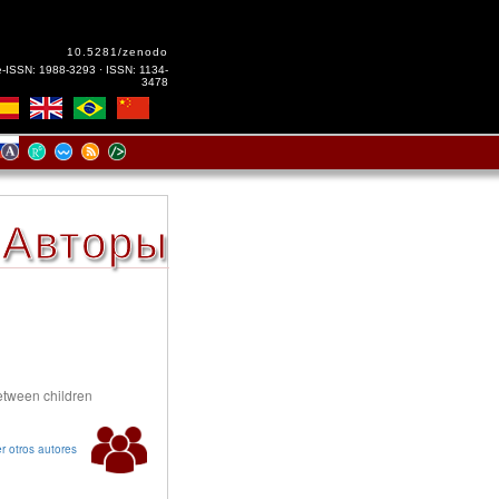
10.5281/zenodo
e-ISSN: 1988-3293 · ISSN: 1134-
3478
Авторы
between children
r otros autores