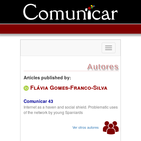
Toggle
navigation
Autores
Articles published by:
Flávia Gomes-Franco-Silva
Comunicar 43
Internet as a haven and social shield. Problematic uses
of the network by young Spaniards
Ver otros autores