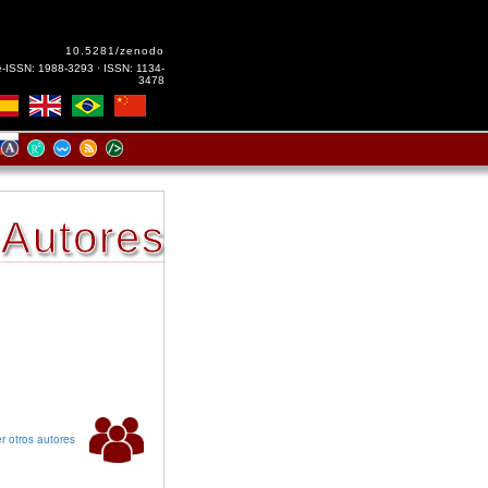
10.5281/zenodo
e-ISSN: 1988-3293 · ISSN: 1134-
3478
Autores
r otros autores