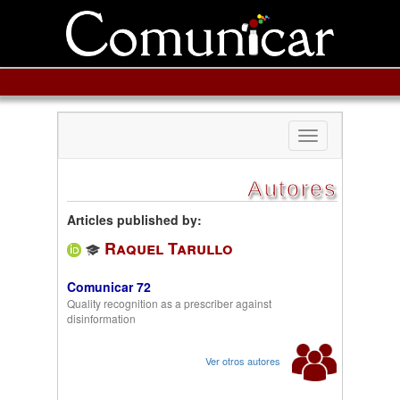
Toggle
navigation
Autores
Articles published by:
Raquel Tarullo
Comunicar 72
Quality recognition as a prescriber against
disinformation
Ver otros autores