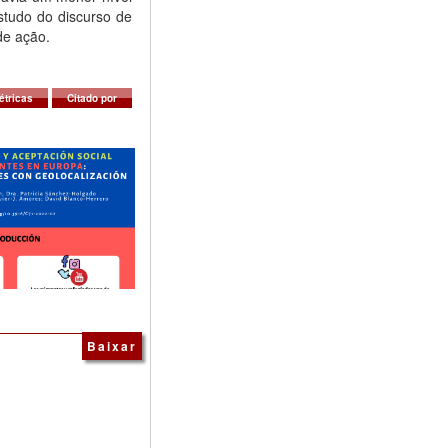
studo do discurso de
de ação.
étricas
Citado por
Baixar