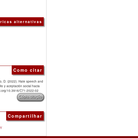
ricas alternativas
Como citar
ro, D. (2022). Hate speech and
dio y aceptación social hacia
doi.org/10.3916/C71-2022-02
Cópia citação
Compartilhar