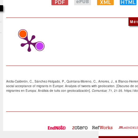
Mét
Arcila-Calderón, C., Sánchez-Holgado, P., Quintana-Moreno, C., Amores, J., & Blanco-Herre
social acceptance of migrants in Europe: Analysis of tweets with geolocation. [Discurso de o
migrantes en Europa: Análisis de tuits con geolocalización].
Comunicar, 71
, 21-35. https://