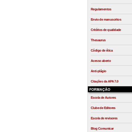
Regulamentos
Envio de manuscritos
Critérios de qualidade
Thesaurus
Código de ética
Acesso aberto
Anti-plágio
Citações da APA 7.0
FORMAÇÃO
Escola de Autores
Clube de Editores
Escola de revisores
Blog Comunicar