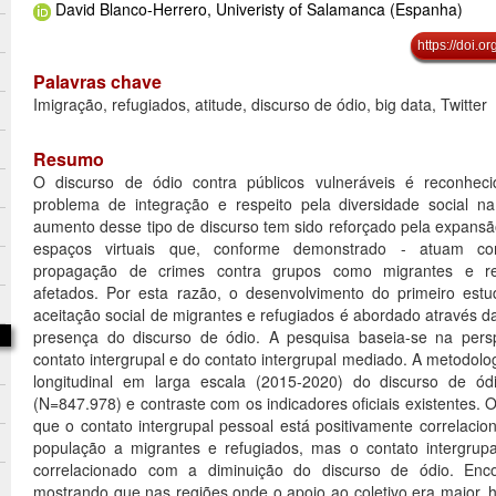
David Blanco-Herrero, Univeristy of Salamanca (Espanha)
https://doi.
Palavras chave
Imigração, refugiados, atitude, discurso de ódio, big data, Twitter
Resumo
O discurso de ódio contra públicos vulneráveis é reconhe
problema de integração e respeito pela diversidade social n
aumento desse tipo de discurso tem sido reforçado pela expansão
espaços virtuais que, conforme demonstrado - atuam 
propagação de crimes contra grupos como migrantes e refu
afetados. Por esta razão, o desenvolvimento do primeiro est
aceitação social de migrantes e refugiados é abordado através d
presença do discurso de ódio. A pesquisa baseia-se na persp
contato intergrupal e do contato intergrupal mediado. A metodolog
longitudinal em larga escala (2015-2020) do discurso de ódi
(N=847.978) e contraste com os indicadores oficiais existentes. 
que o contato intergrupal pessoal está positivamente correlaci
população a migrantes e refugiados, mas o contato intergrup
correlacionado com a diminuição do discurso de ódio. Enco
mostrando que nas regiões onde o apoio ao coletivo era maior, 