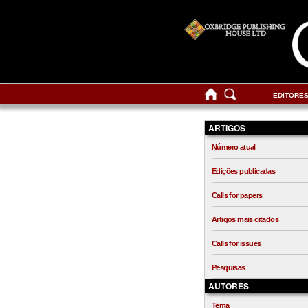
EDITORE
ARTIGOS
Número atual
Edições publicadas
Calls for papers
Artigos mais citados
Calls for issues
Pesquisas
AUTORES
Tema