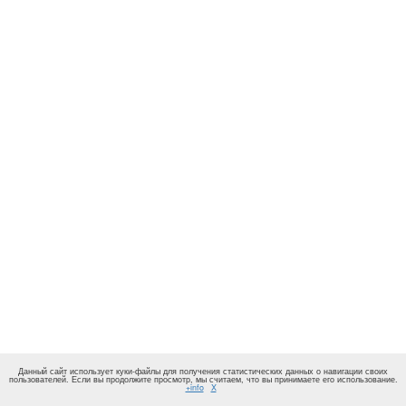
Данный сайт использует куки-файлы для получения статистических данных о навигации своих
пользователей. Если вы продолжите просмотр, мы считаем, что вы принимаете его использование.
+info
X