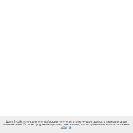
Данный сайт использует куки-файлы для получения статистических данных о навигации своих
пользователей. Если вы продолжите просмотр, мы считаем, что вы принимаете его использование.
+info
X