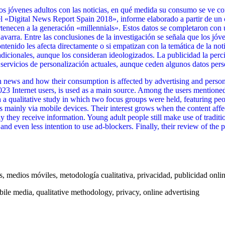
los jóvenes adultos con las noticias, en qué medida su consumo se ve co
 el «Digital News Report Spain 2018», informe elaborado a partir de un
rtenecen a la generación «millennials». Estos datos se completaron con 
arra. Entre las conclusiones de la investigación se señala que los jóve
ntenido les afecta directamente o si empatizan con la temática de la notici
dicionales, aunque los consideran ideologizados. La publicidad la perc
rvicios de personalización actuales, aunque ceden algunos datos persona
h news and how their consumption is affected by advertising and person
,023 Internet users, is used as a main source. Among the users mentio
h a qualitative study in which two focus groups were held, featuring peo
 mainly via mobile devices. Their interest grows when the content affect
y they receive information. Young adult people still make use of traditi
nd even less intention to use ad-blockers. Finally, their review of the p
, medios móviles, metodología cualitativa, privacidad, publicidad onli
le media, qualitative methodology, privacy, online advertising