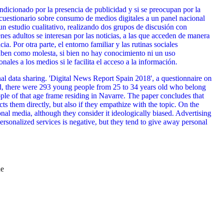
ndicionado por la presencia de publicidad y si se preocupan por la
 cuestionario sobre consumo de medios digitales a un panel nacional
un estudio cualitativo, realizando dos grupos de discusión con
nes adultos se interesan por las noticias, a las que acceden de manera
a. Por otra parte, el entorno familiar y las rutinas sociales
iben como molesta, si bien no hay conocimiento ni un uso
les a los medios si le facilita el acceso a la información.
al data sharing. 'Digital News Report Spain 2018', a questionnaire on
ned, there were 293 young people from 25 to 34 years old who belong
ple of that age frame residing in Navarre. The paper concludes that
s them directly, but also if they empathize with the topic. On the
onal media, although they consider it ideologically biased. Advertising
ersonalized services is negative, but they tend to give away personal
ne