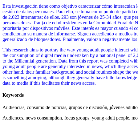
Esta investigación tiene como objetivo caracterizar cómo interactúan 
cesión de datos personales. Para ello, se toma como punto de partida
de 2.023 internautas; de ellos, 293 son jóvenes de 25-34 años, que pe
personas de esa franja de edad residentes en la Comunidad Foral de Nav
prioritaria por dispositivos móviles. Este interés es mayor cuando el co
condicionan su manera de informarse. Siguen accediendo a medios tra
generalizado de bloqueadores. Finalmente, valoran negativamente los se
This research aims to portray the way young adult people interact wit
the consumption of digital media undertaken by a national panel of 2
to the Millennial generation. Data from this report was completed wit
young adult people are generally interested in news, which they access
other hand, their familiar background and social routines shape the wa
is something annoying, although they generally have little knowledge a
data to media if this facilitates their news access.
Keywords
Audiencias, consumo de noticias, grupos de discusión, jóvenes adultos
Audiences, news consumption, focus groups, young adult people, mobi