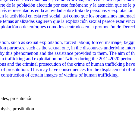
te de la población afectada por este fenómeno y la atención que se le p
 más representados en la actividad sobre trata de personas y explotació
 la actividad en esta red social, así como que los organismos internacio
emas analizadas sugieren que la explotación sexual parece estar vincula
 explotación o de enfoques como los centrados en la promoción de Dere
.
ion, such as sexual exploitation, forced labour, forced marriage, beggin
tion purposes, such as the sexual one, in the discourses underlying inte
 by this phenomenon and the assistance provided to them. The aim of thi
man trafficking and exploitation on Twitter during the 2011-2020 period.
sations and the criminal prosecution of the crime of human trafficking h
on of prostitution. This may have consequences for the displacement of o
e construction of certain images of victims of human trafficking.
iales, prostitución
lysis, prostitution