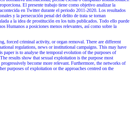
roporciona. El presente trabajo tiene como objetivo analizar la
n acontecida en Twitter durante el periodo 2011-2020. Los resultados
nales y la persecución penal del delito de trata se tornan
da a la idea de prostitución en los tuits publicados. Todo ello puede
chos Humanos a posiciones menos relevantes, así como sobre la
g, forced criminal activity, or organ removal. There are different
rnational regulations, news or institutional campaigns. This may have
s paper is to analyse the temporal evolution of the purposes of
 The results show that sexual exploitation is the purpose most
ave progressively become more relevant. Furthermore, the networks of
ther purposes of exploitation or the approaches centred on the