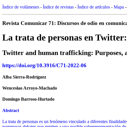
Índice de volúmenes
-
Índice de revistas
-
Índice de artículos
-
Mapa
-
Revista Comunicar 71: Discursos de odio en comunicac
La trata de personas en Twitter:
Twitter and human trafficking: Purposes, a
https://doi.org/10.3916/C71-2022-06
Alba Sierra-Rodríguez
Wenceslao Arroyo-Machado
Domingo Barroso-Hurtado
Abstract
La trata de personas es un fenómeno vinculado a diferentes finalidades
numerosos debates que remiten a una posible sobrerrepresentación de al