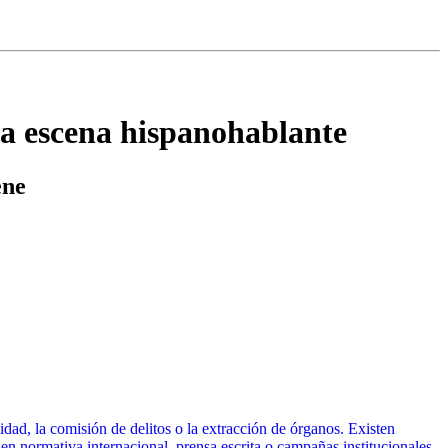
 la escena hispanohablante
ene
idad, la comisión de delitos o la extracción de órganos. Existen
en normativa internacional, prensa escrita o campañas institucionales.