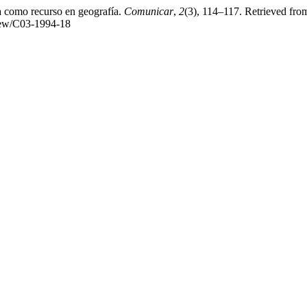
sa como recurso en geografía.
Comunicar
,
2
(3), 114–117. Retrieved fro
view/C03-1994-18