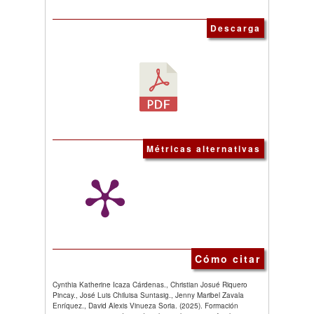
Descarga
Métricas alternativas
Cómo citar
Cynthia Katherine Icaza Cárdenas., Christian Josué Riquero
Pincay., José Luis Chiluisa Suntasig., Jenny Maribel Zavala
Enríquez., David Alexis Vinueza Soria. (2025). Formación