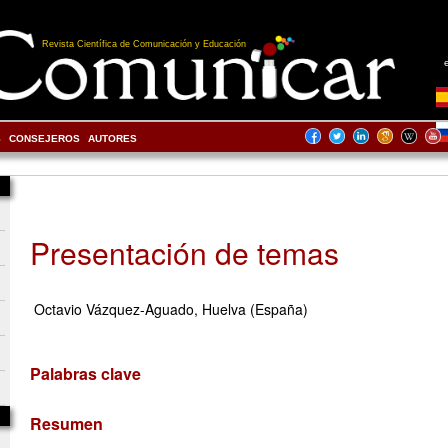
Revista Científica de Comunicación y Educación
S
CONSEJEROS
AUTORES
Presentación de temas
Octavio Vázquez-Aguado, Huelva (España)
Palabras clave
Resumen