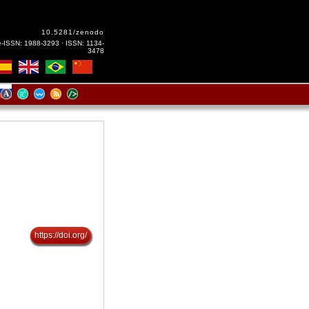
10.5281/zenodo
e-ISSN: 1988-3293 · ISSN: 1134-
3478
https://doi.org/