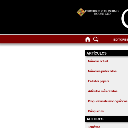
EDITORE
ARTÍCULOS
Número actual
Números publicados
Calls for papers
Artículos más citados
Propuestas de monográficos
Búsquedas
AUTORES
Temática