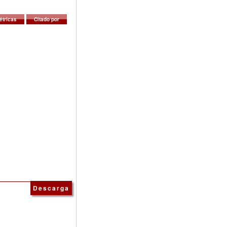
étricas
Citado por
Descarga