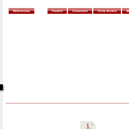
Referencias
Fundref
Crossmark
Ficha técnica
M