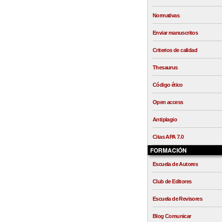
Normativas
Enviar manuscritos
Criterios de calidad
Thesaurus
Código ético
Open access
Antiplagio
Citas APA 7.0
FORMACIÓN
Escuela de Autores
Club de Editores
Escuela de Revisores
Blog Comunicar