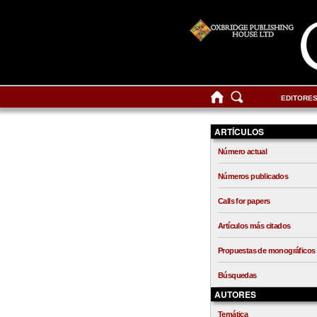
EDITORE
ARTÍCULOS
Número actual
Números publicados
Calls for papers
Artículos más citados
Propuestas de monográficos
Búsquedas
AUTORES
Temática