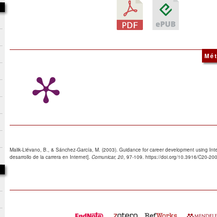
Mét
Malik-Liévano, B., & Sánchez-García, M. (2003). Guidance for career development using Inter
desarrollo de la carrera en Internet].
Comunicar, 20
, 97-109. https://doi.org/10.3916/C20-20