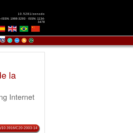
10.5281/zenodo
e-ISSN: 1988-3293 · ISSN: 1134-
3478
de la
g Internet
org/10.3916/C20-2003-14