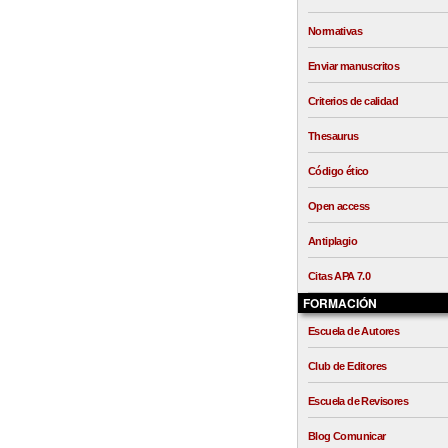
Normativas
Enviar manuscritos
Criterios de calidad
Thesaurus
Código ético
Open access
Antiplagio
Citas APA 7.0
FORMACIÓN
Escuela de Autores
Club de Editores
Escuela de Revisores
Blog Comunicar