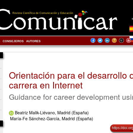
Revista Científica de Comunicación y Educación
S
CONSEJEROS
AUTORES
Orientación para el desarrollo 
carrera en Internet
Guidance for career development usin
Beatriz Malik-Liévano, Madrid (España)
María-Fe Sánchez-García, Madrid (España)
https://doi.