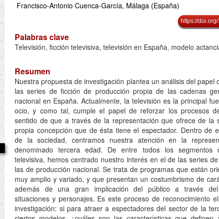
Francisco-Antonio Cuenca-García, Málaga (España)
https://doi.o
Palabras clave
Televisión, ficción televisiva, televisión en España, modelo actanci
Resumen
Nuestra propuesta de investigación plantea un análisis del papel 
las series de ficción de producción propia de las cadenas ge
nacional en España. Actualmente, la televisión es la principal fu
ocio, y como tal, cumple el papel de reforzar los procesos de
sentido de que a través de la representación que ofrece de la s
propia concepción que de ésta tiene el espectador. Dentro de
de la sociedad, centramos nuestra atención en la represent
denominado tercera edad. De entre todos los segmentos 
televisiva, hemos centrado nuestro interés en el de las series de 
las de producción nacional. Se trata de programas que están ori
muy amplio y variado, y que presentan un costumbrismo de car
además de una gran implicación del público a través del
situaciones y personajes. Es este proceso de reconocimiento el
investigación: si para atraer a espectadores del sector de la ter
ciertos modelos, ¿cuáles son las características que definen