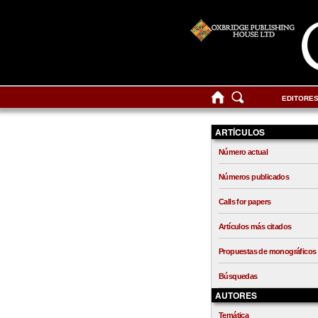
EDITORE
ARTÍCULOS
Número actual
Números publicados
Calls for papers
Artículos más citados
Propuestas de monográficos
Búsquedas
AUTORES
Temática