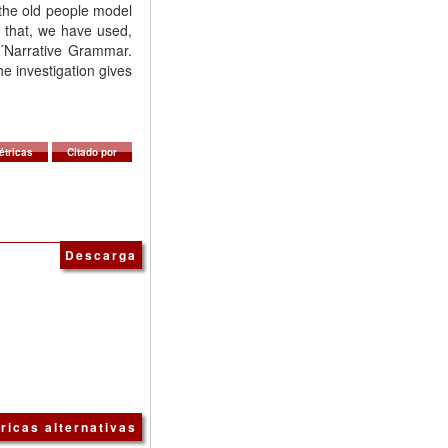
 the old people model
g that, we have used,
s´Narrative Grammar.
e investigation gives
étricas
Citado por
Descarga
ricas alternativas