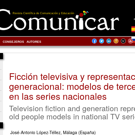
Revista Científica de Comunicación y Educación
S
CONSEJEROS
AUTORES
Ficción televisiva y representa
generacional: modelos de terc
en las series nacionales
Television fiction and generation repr
old people models in national TV ser
José-Antonio López-Téllez, Málaga (España)