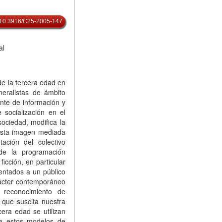
rg/10.3916/C25-2005-147
al
de la tercera edad en
neralistas de ámbito
ente de información y
 socialización en el
ociedad, modifica la
 esta imagen mediada
ación del colectivo
de la programación
ficción, en particular
entados a un público
ácter contemporáneo
 reconocimiento de
 que suscita nuestra
cera edad se utilizan
 a estos modelos de