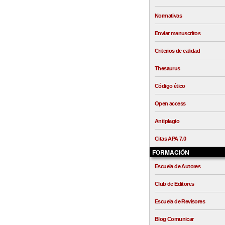
Normativas
Enviar manuscritos
Criterios de calidad
Thesaurus
Código ético
Open access
Antiplagio
Citas APA 7.0
FORMACIÓN
Escuela de Autores
Club de Editores
Escuela de Revisores
Blog Comunicar