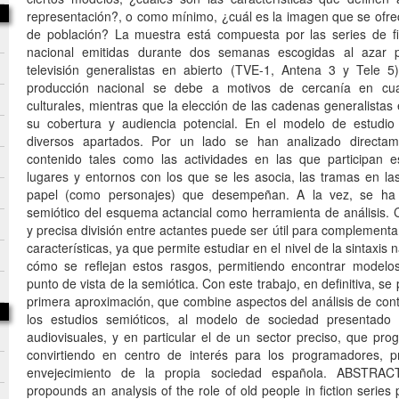
representación?, o como mínimo, ¿cuál es la imagen que se ofr
de población? La muestra está compuesta por las series de fi
nacional emitidas durante dos semanas escogidas al azar 
televisión generalistas en abierto (TVE-1, Antena 3 y Tele 5
producción nacional se debe a motivos de cercanía en cu
culturales, mientras que la elección de las cadenas generalistas
su cobertura y audiencia potencial. En el modelo de estudi
diversos apartados. Por un lado se han analizado directam
contenido tales como las actividades en las que participan e
lugares y entornos con los que se les asocia, las tramas en la
papel (como personajes) que desempeñan. A la vez, se ha 
semiótico del esquema actancial como herramienta de análisis. 
y precisa división entre actantes puede ser útil para complementa
características, ya que permite estudiar en el nivel de la sintaxis n
cómo se reflejan estos rasgos, permitiendo encontrar model
punto de vista de la semiótica. Con este trabajo, en definitiva, s
primera aproximación, que combine aspectos del análisis de con
los estudios semióticos, al modelo de sociedad presentado
audiovisuales, y en particular el de un sector preciso, que pro
convirtiendo en centro de interés para los programadores, pr
envejecimiento de la propia sociedad española. ABSTRACT 
propounds an analysis of the role of old people in fiction series