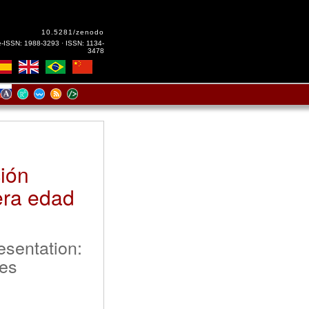
10.5281/zenodo
e-ISSN: 1988-3293 · ISSN: 1134-
3478
ción
era edad
esentation:
ies