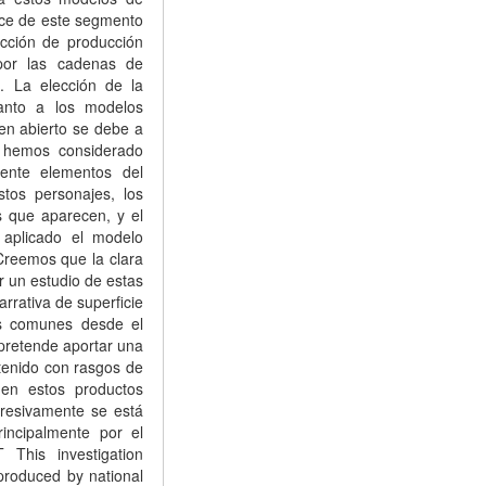
ece de este segmento
cción de producción
por las cadenas de
). La elección de la
anto a los modelos
 en abierto se debe a
o hemos considerado
ente elementos del
stos personajes, los
s que aparecen, y el
aplicado el modelo
Creemos que la clara
r un estudio de estas
arrativa de superficie
os comunes desde el
e pretende aportar una
tenido con rasgos de
 en estos productos
gresivamente se está
incipalmente por el
This investigation
 produced by national