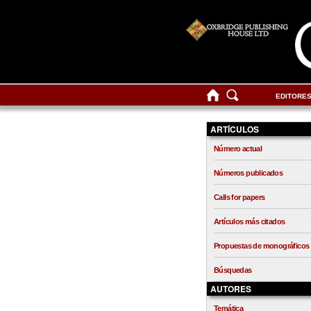
EDITORE
ARTÍCULOS
Número actual
Números publicados
Calls for papers
Artículos más citados
Propuestas de monográficos
Búsquedas
AUTORES
Temática