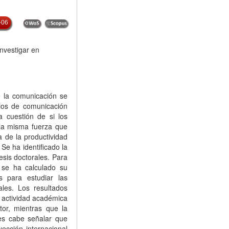
-06
investigar en
 la comunicación se
dios de comunicación
la cuestión de si los
n la misma fuerza que
a de la productividad
 Se ha identificado la
esis doctorales. Para
s se ha calculado su
es para estudiar las
ales. Los resultados
a actividad académica
tor, mientras que la
nes cabe señalar que
yección internacional