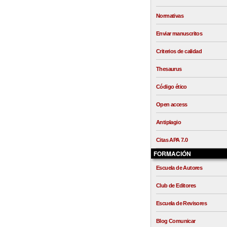
Normativas
Enviar manuscritos
Criterios de calidad
Thesaurus
Código ético
Open access
Antiplagio
Citas APA 7.0
FORMACIÓN
Escuela de Autores
Club de Editores
Escuela de Revisores
Blog Comunicar