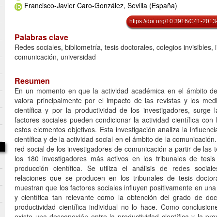
Francisco-Javier Caro-González, Sevilla (España)
https://doi.org/10.3916/C41-2013
Palabras clave
Redes sociales, bibliometría, tesis doctorales, colegios invisibles, 
comunicación, universidad
Resumen
En un momento en que la actividad académica en el ámbito de
valora principalmente por el impacto de las revistas y los me
científica y por la productividad de los investigadores, surge 
factores sociales pueden condicionar la actividad científica co
estos elementos objetivos. Esta investigación analiza la influenci
científica y de la actividad social en el ámbito de la comunicación.
red social de los investigadores de comunicación a partir de las t
los 180 investigadores más activos en los tribunales de tesi
producción científica. Se utiliza el análisis de redes social
relaciones que se producen en los tribunales de tesis doctor
muestran que los factores sociales influyen positivamente en un
y científica tan relevante como la obtención del grado de doc
productividad científica individual no lo hace. Como conclusio
existe una desconexión entre la productividad científica y la pro