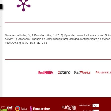
Casanueva-Rocha, C., & Caro-González, F. (2013). Spanish communication academia: Scientif
activity. [La Academia Española de Comunicación: productividad científica frente a actividad 
https://doi.org/10.3916/C41-2013-06
Oxbridge
Administración
Publishing
House