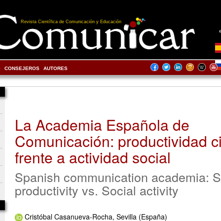
Revista Científica de Comunicación y Educación
S
CONSEJEROS
AUTORES
La Academia Española de
Comunicación: productividad ci
frente a actividad social
Spanish communication academia: Sc
productivity vs. Social activity
Cristóbal Casanueva-Rocha, Sevilla (España)