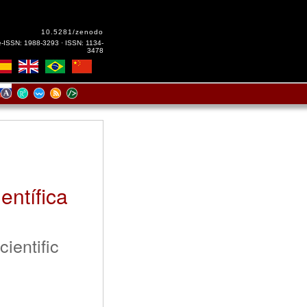
10.5281/zenodo
e-ISSN: 1988-3293 · ISSN: 1134-
3478
entífica
ientific