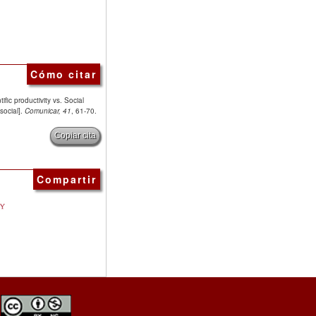
Cómo citar
ic productivity vs. Social
social].
Comunicar, 41
, 61-70.
Copiar cita
Compartir