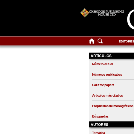
EDITORE
ARTÍCULOS
Número actual
Números publicados
Calls for papers
Artículos más citados
Propuestas de monográficos
Búsquedas
AUTORES
Temática