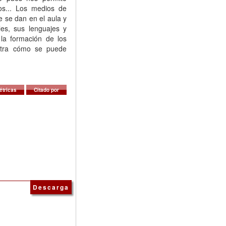
tos... Los medios de
e se dan en el aula y
les, sus lenguajes y
la formación de los
stra cómo se puede
étricas
Citado por
Descarga