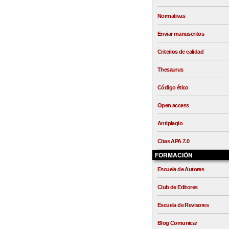
Normativas
Enviar manuscritos
Criterios de calidad
Thesaurus
Código ético
Open access
Antiplagio
Citas APA 7.0
FORMACIÓN
Escuela de Autores
Club de Editores
Escuela de Revisores
Blog Comunicar