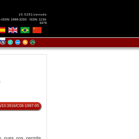
10.5281/zenodo
e-ISSN: 1988-3293 · ISSN: 1134-
3478
a
org/10.3916/C08-1997-05
o pues nos permite