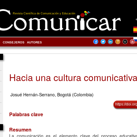
Revista Científica de Comunicación y Educación
S
CONSEJEROS
AUTORES
Hacia una cultura comunicativ
Josué Hernán-Serrano, Bogotá (Colombia)
https://doi.
Palabras clave
Resumen
La comunicación es el elemento clave del proceso educativ