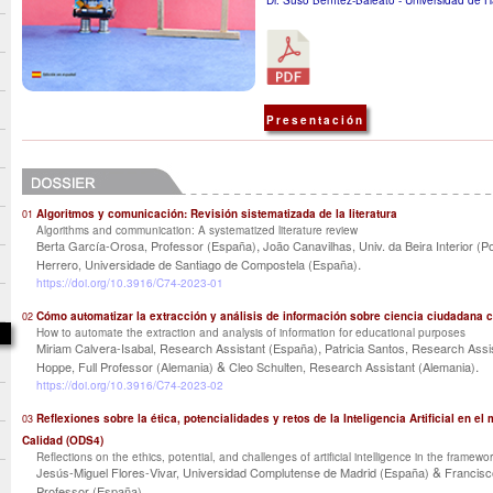
Dr. Suso Benítez-Baleato - Universidad de H
Presentación
Algoritmos y comunicación: Revisión sistematizada de la literatura
01
Algorithms and communication: A systematized literature review
,
Berta García-Orosa, Professor (España)
João Canavilhas, Univ. da Beira Interior (Po
.
Herrero, Universidade de Santiago de Compostela (España)
https://doi.org/10.3916/C74-2023-01
Cómo automatizar la extracción y análisis de información sobre ciencia ciudadana 
02
How to automate the extraction and analysis of information for educational purposes
,
Miriam Calvera-Isabal, Research Assistant (España)
Patricia Santos, Research Assi
&
.
Hoppe, Full Professor (Alemania)
Cleo Schulten, Research Assistant (Alemania)
https://doi.org/10.3916/C74-2023-02
Reflexiones sobre la ética, potencialidades y retos de la Inteligencia Artificial en e
03
Calidad (ODS4)
Reflections on the ethics, potential, and challenges of artificial intelligence in the framew
&
Jesús-Miguel Flores-Vivar, Universidad Complutense de Madrid (España)
Francisc
.
Professor (España)