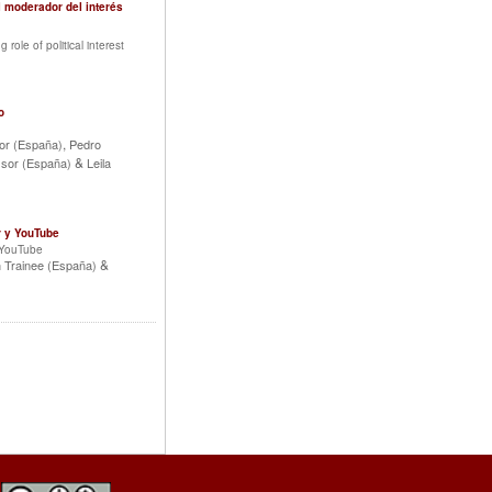
l moderador del interés
ole of political interest
o
,
sor (España)
Pedro
&
ssor (España)
Leila
r y YouTube
d YouTube
&
 Trainee (España)