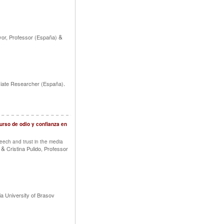
&
r, Professor (España)
.
ciate Researcher (España)
curso de odio y confianza en
ech and trust in the media
&
Cristina Pulido, Professor
ia University of Brasov