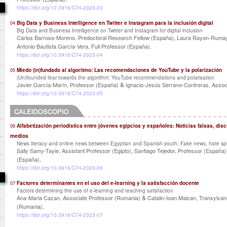
https://doi.org/10.3916/C74-2023-03
Big Data y Business Intelligence en Twitter e Instagram para la inclusión digital
04
Big Data and Business Intelligence on Twitter and Instagram for digital inclusion
,
Carlos Barroso-Moreno, Predoctoral Research Fellow (España)
Laura Rayon-Rumayo
.
Antonio Bautista García-Vera, Full Professor (España)
https://doi.org/10.3916/C74-2023-04
Miedo (in)fundado al algoritmo: Las recomendaciones de YouTube y la polarización
05
(Un)founded fear towards the algorithm: YouTube recommendations and polarisation
&
Javier García-Marín, Professor (España)
Ignacio-Jesús Serrano-Contreras, Asso
https://doi.org/10.3916/C74-2023-05
Alfabetización periodística entre jóvenes egipcios y españoles: Noticias falsas, dis
06
medios
News literacy and online news between Egyptian and Spanish youth: Fake news, hate spe
,
Sally Samy-Tayie, Assistant Professor (Egipto)
Santiago Tejedor, Professor (España)
.
(España)
https://doi.org/10.3916/C74-2023-06
Factores determinantes en el uso del e-learning y la satisfacción docente
07
Factors determining the use of e-learning and teaching satisfaction
&
Ana-Maria Cazan, Associate Professor (Rumania)
Catalin-Ioan Maican, Transylvan
.
(Rumania)
https://doi.org/10.3916/C74-2023-07