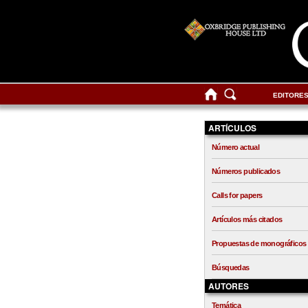
EDITORE
ARTÍCULOS
Número actual
Números publicados
Calls for papers
Artículos más citados
Propuestas de monográficos
Búsquedas
AUTORES
Temática