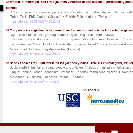
Empoderamiento político entre jóvenes votantes: Redes sociales, partidismo y pape
08
político
Political empowerment among young voters: Social media, partisanship and the moderating r
&
.
Rehan Tariq, PhD Student (Malasia)
Fakhta Zeib, Lecturer (Pakistán)
https://doi.org/10.3916/C74-2023-08
Competencias digitales de la juventud en España: Un análisis de la brecha de géner
09
Digital competence among young people in Spain: A gender divide analysis
,
Elisenda Estanyol, Associate Professor (España)
Mireia Montaña, Associate Profes
,
Fernández-de-Castro, Doctoral Candidate (España)
Daniel Aranda, Associate Profe
.
Mohammadi, Collaborating Researcher (España)
https://doi.org/10.3916/C74-2023-09
Redes sociales y su influencia en los jóvenes y niños: Análisis en Instagram, Twitte
10
Social media influence on young people and children: Analysis on Instagram, Twitter an
,
Raquel Lozano-Blasco, Associate Professor (España)
Marta Mira-Aladrén, Research
.
Mercedes Gil-Lamata, Research Trainee (España)
https://doi.org/10.3916/C74-2023-10
Colaboran:
Administración