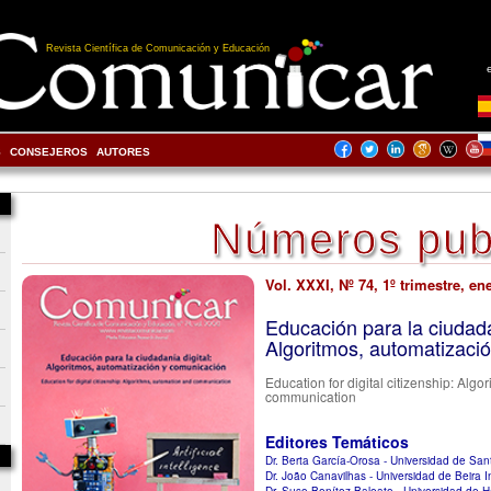
Revista Científica de Comunicación y Educación
S
CONSEJEROS
AUTORES
Números pub
Vol. XXXI, Nº 74, 1º trimestre, en
Educación para la ciudada
Algoritmos, automatizaci
Education for digital citizenship: Alg
communication
Editores Temáticos
Dr. Berta García-Orosa - Universidad de Sa
Dr. João Canavilhas - Universidad de Beira In