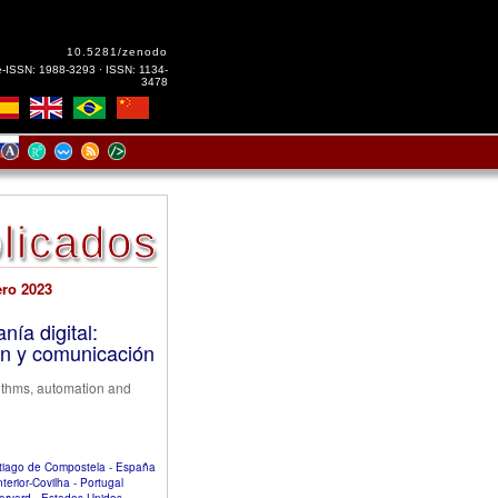
10.5281/zenodo
e-ISSN: 1988-3293 · ISSN: 1134-
3478
licados
ero 2023
nía digital:
ón y comunicación
orithms, automation and
ntiago de Compostela - España
terior-Covilha - Portugal