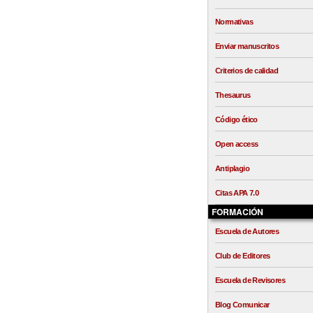
Normativas
Enviar manuscritos
Criterios de calidad
Thesaurus
Código ético
Open access
Antiplagio
Citas APA 7.0
FORMACIÓN
Escuela de Autores
Club de Editores
Escuela de Revisores
Blog Comunicar