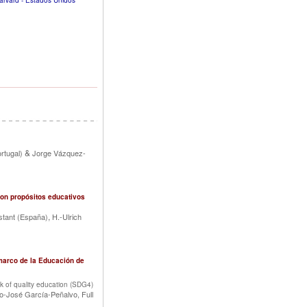
arvard - Estados Unidos
&
rtugal)
Jorge Vázquez-
con propósitos educativos
,
stant (España)
H.-Ulrich
l marco de la Educación de
ork of quality education (SDG4)
o-José García-Peñalvo, Full