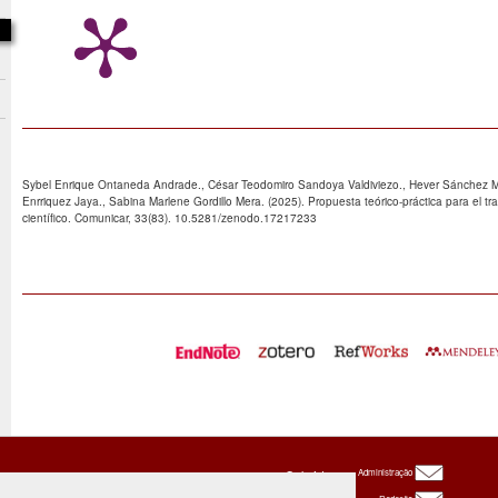
Sybel Enrique Ontaneda Andrade., César Teodomiro Sandoya Valdiviezo., Hever Sánchez Ma
Enrriquez Jaya., Sabina Marlene Gordillo Mera. (2025). Propuesta teórico-práctica para el tr
científico. Comunicar, 33(83). 10.5281/zenodo.17217233
Oxbridge
Administração
Publishing
House