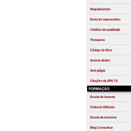
Regulamentos
Envio de manuscritos
Critérios de qualidade
Thesaurus
Código de ética
Acesso aberto
Anti-plágio
Citações da APA 7.0
FORMAÇÃO
Escola de Autores
Clube de Editores
Escola de revisores
Blog Comunicar