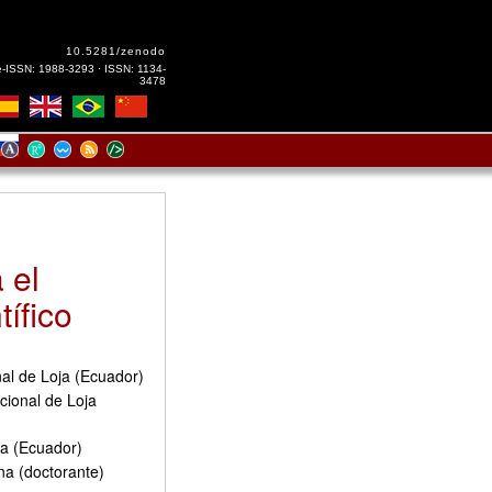
10.5281/zenodo
e-ISSN: 1988-3293 · ISSN: 1134-
3478
 el
tífico
al de Loja (Ecuador)
cional de Loja
ja (Ecuador)
na (doctorante)