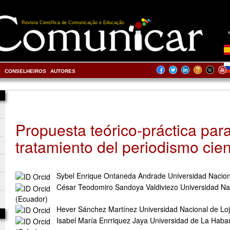
Revista Científica de Comunicação e Educação
S
CONSELHEIROS
AUTORES
Propuesta teórico-práctica para
tratamiento del periodismo cien
Sybel Enrique Ontaneda Andrade Universidad Nacion
César Teodomiro Sandoya Valdiviezo Universidad Na
(Ecuador)
Hever Sánchez Martínez Universidad Nacional de Lo
Isabel María Enrriquez Jaya Universidad de La Haba