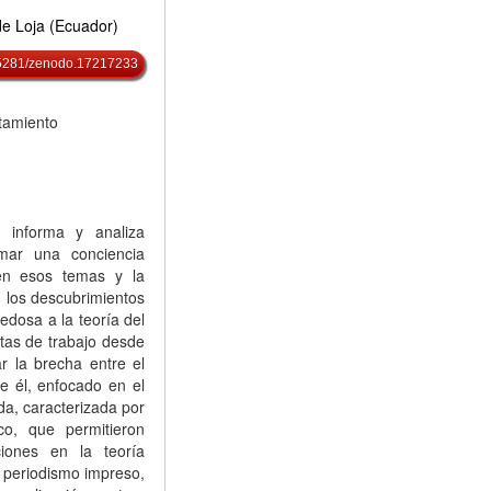
de Loja (Ecuador)
0.5281/zenodo.17217233
atamiento
e informa y analiza
rmar una conciencia
 en esos temas y la
n los descubrimientos
edosa a la teoría del
tas de trabajo desde
ar la brecha entre el
re él, enfocado en el
da, caracterizada por
co, que permitieron
aciones en la teoría
l periodismo impreso,