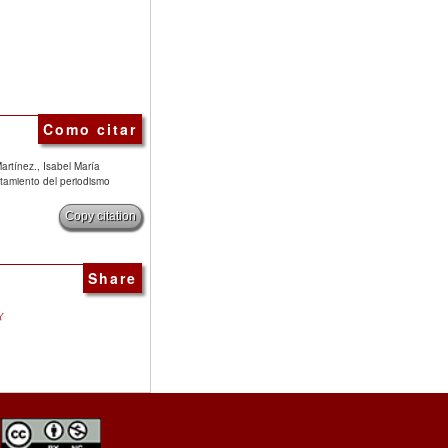
Como citar
rtínez., Isabel María
atamiento del periodismo
Copy citation
Share