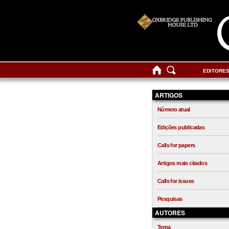
EDITORE
ARTIGOS
Número atual
Edições publicadas
Calls for papers
Artigos mais citados
Calls for issues
Pesquisas
AUTORES
Tema