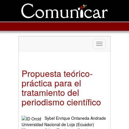
Toggle
navigation
Propuesta teórico-
práctica para el
tratamiento del
periodismo científico
Sybel Enrique Ontaneda Andrade
Universidad Nacional de Loja (Ecuador)