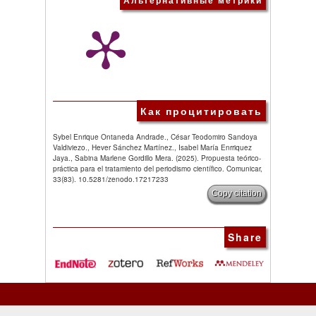
Как процитировать
Sybel Enrique Ontaneda Andrade., César Teodomiro Sandoya
Valdiviezo., Hever Sánchez Martínez., Isabel María Enrriquez
Jaya., Sabina Marlene Gordillo Mera. (2025). Propuesta teórico-
práctica para el tratamiento del periodismo científico. Comunicar,
33(83). 10.5281/zenodo.17217233
Copy citation
Share