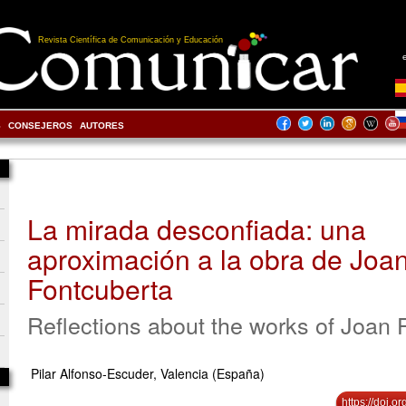
Revista Científica de Comunicación y Educación
S
CONSEJEROS
AUTORES
La mirada desconfiada: una
aproximación a la obra de Joa
Fontcuberta
Reflections about the works of Joan 
Pilar Alfonso-Escuder, Valencia (España)
https://doi.