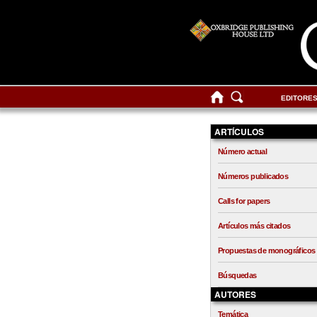
EDITORE
ARTÍCULOS
Número actual
Números publicados
Calls for papers
Artículos más citados
Propuestas de monográficos
Búsquedas
AUTORES
Temática