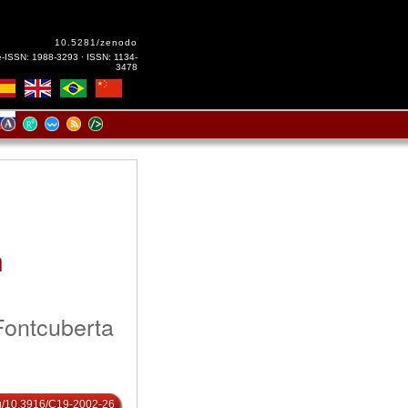
10.5281/zenodo
e-ISSN: 1988-3293 · ISSN: 1134-
3478
n
Fontcuberta
org/10.3916/C19-2002-26