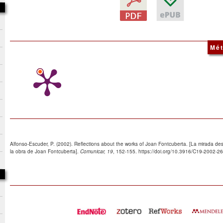
Mét
Alfonso-Escuder, P. (2002). Reflections about the works of Joan Fontcuberta. [La mirada d
la obra de Joan Fontcuberta].
Comunicar, 19
, 152-155. https://doi.org/10.3916/C19-2002-26