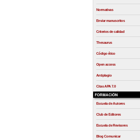
Normativas
Enviar manuscritos
Criterios de calidad
Thesaurus
Código ético
Open access
Antiplagio
Citas APA 7.0
FORMACIÓN
Escuela de Autores
Club de Editores
Escuela de Revisores
Blog Comunicar