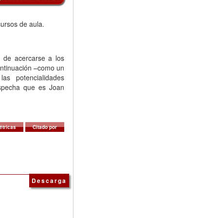
cursos de aula.
a de acercarse a los
continuación –como un
as potencialidades
ospecha que es Joan
étricas
Citado por
Descarga