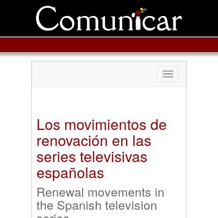
Toggle
navigation
Los movimientos de
renovación en las
series televisivas
españolas
Renewal movements in
the Spanish television
series