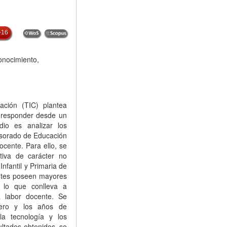
-16
onocimiento,
ación (TIC) plantea
e responder desde un
io es analizar los
fesorado de Educación
ocente. Para ello, se
tiva de carácter no
nfantil y Primaria de
entes poseen mayores
, lo que conlleva a
a labor docente. Se
énero y los años de
la tecnología y los
ltados obtenidos, se