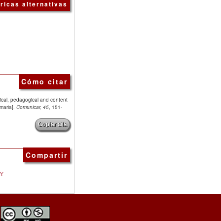
ricas alternativas
Cómo citar
gical, pedagogical and content
maria].
Comunicar, 45
, 151-
Copiar cita
Compartir