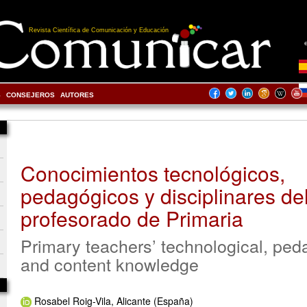
Revista Científica de Comunicación y Educación
S
CONSEJEROS
AUTORES
Conocimientos tecnológicos,
pedagógicos y disciplinares de
profesorado de Primaria
Primary teachers’ technological, ped
and content knowledge
Rosabel Roig-Vila, Alicante (España)