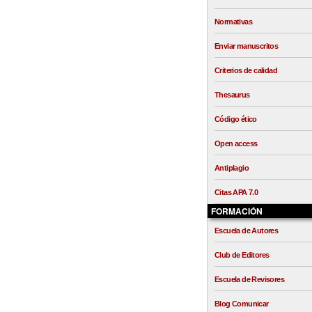
Normativas
Enviar manuscritos
Criterios de calidad
Thesaurus
Código ético
Open access
Antiplagio
Citas APA 7.0
FORMACIÓN
Escuela de Autores
Club de Editores
Escuela de Revisores
Blog Comunicar