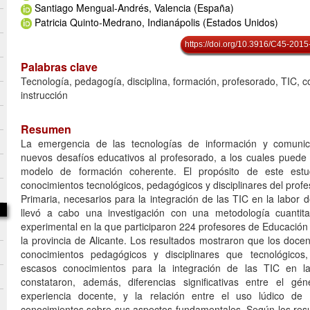
Santiago Mengual-Andrés, Valencia (España)
Patricia Quinto-Medrano, Indianápolis (Estados Unidos)
https://doi.org/10.3916/C45-2015
Palabras clave
Tecnología, pedagogía, disciplina, formación, profesorado, TIC, c
instrucción
Resumen
La emergencia de las tecnologías de información y comunic
nuevos desafíos educativos al profesorado, a los cuales pued
modelo de formación coherente. El propósito de este estud
conocimientos tecnológicos, pedagógicos y disciplinares del pro
Primaria, necesarios para la integración de las TIC en la labor d
llevó a cabo una investigación con una metodología cuantita
experimental en la que participaron 224 profesores de Educación I
la provincia de Alicante. Los resultados mostraron que los doc
conocimientos pedagógicos y disciplinares que tecnológicos
escasos conocimientos para la integración de las TIC en l
constataron, además, diferencias significativas entre el g
experiencia docente, y la relación entre el uso lúdico de 
conocimientos sobre sus aspectos fundamentales. Según los resu