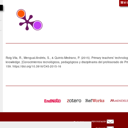
Mét
Roig-Vila, R., Mengual-Andrés, S., & Quinto-Medrano, P. (2015). Primary teachers’ technolo
knowledge. [Conocimientos tecnológicos, pedagógicos y disciplinares del profesorado de Pri
159. https://doi.org/10.3916/C45-2015-16
Oxbridge
Administración
Publishing
House