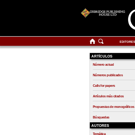
EDITORE
ARTÍCULOS
Número actual
Números publicados
Calls for papers
Artículos más citados
Propuestas de monográficos
Búsquedas
AUTORES
Temática