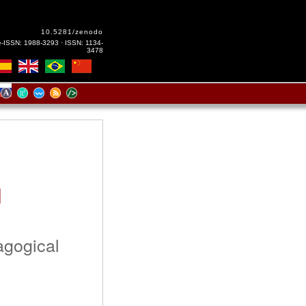
10.5281/zenodo
e-ISSN: 1988-3293 · ISSN: 1134-
3478
l
agogical