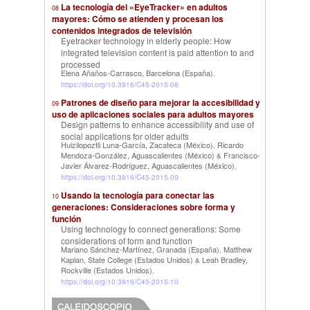
La tecnología del «EyeTracker» en adultos
08
mayores: Cómo se atienden y procesan los
contenidos integrados de televisión
Eyetracker technology in elderly people: How
integrated television content is paid attention to and
processed
Elena Añaños-Carrasco, Barcelona (España)
.
https://doi.org/10.3916/C45-2015-08
Patrones de diseño para mejorar la accesibilidad y
09
uso de aplicaciones sociales para adultos mayores
Design patterns to enhance accessibility and use of
social applications for older adults
Huizilopoztli Luna-García, Zacateca (México)
Ricardo
,
Mendoza-González, Aguascalientes (México)
Francisco-
&
Javier Álvarez-Rodríguez, Aguascalientes (México)
.
https://doi.org/10.3916/C45-2015-09
Usando la tecnología para conectar las
10
generaciones: Consideraciones sobre forma y
función
Using technology to connect generations: Some
considerations of form and function
Mariano Sánchez-Martínez, Granada (España)
Matthew
,
Kaplan, State College (Estados Unidos)
Leah Bradley,
&
Rockville (Estados Unidos)
.
https://doi.org/10.3916/C45-2015-10