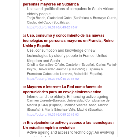
personas mayores en Sudáfrica
Uses and gratifications of computers in South African
elderly people
Tanja Bosch, Ciudad del Cabo (Sudáfrica)
Bronwyn Currin,
&
Ciudad del Cabo (Sudáfrica)
.
https://doi.org/10.3916/C45-2015-01
Uso, consumo y conocimiento de las nuevas
02
tecnologías en personas mayores en Francia, Reino
Unido y España
Use, consumption and knowledge of new
technologies by elderly people in France, United
Kingdom and Spain
Cristina González-Oñate, Castellón (España)
Carlos Fanjul-
,
Peyró, Universidad Jaume I (Castellón) (España)
&
Francisco Cabezuelo-Lorenzo, Valladolid (España)
.
https://doi.org/10.3916/C45-2015-02
Mayores e Internet: La Red como fuente de
03
oportunidades para un envejecimiento activo
Internet and the elderly: Enhancing active ageing
Carmen Llorente-Barroso, Universidad Complutense de
Madrid (UCM) (España)
Mónica Viñarás-Abad, Madrid
,
(España)
María Sánchez-Valle, Madrid (España)
&
.
https://doi.org/10.3916/C45-2015-03
Envejecimiento activo y acceso a las tecnologías:
04
Un estudio empírico evolutivo
Active ageing and access to technology: An evolving