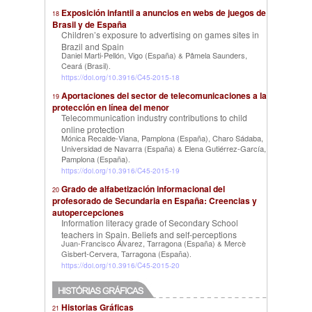
Exposición infantil a anuncios en webs de juegos de
18
Brasil y de España
Children’s exposure to advertising on games sites in
Brazil and Spain
Daniel Marti-Pellón, Vigo (España)
Pâmela Saunders,
&
Ceará (Brasil)
.
https://doi.org/10.3916/C45-2015-18
Aportaciones del sector de telecomunicaciones a la
19
protección en línea del menor
Telecommunication industry contributions to child
online protection
Mónica Recalde-Viana, Pamplona (España)
Charo Sádaba,
,
Universidad de Navarra (España)
Elena Gutiérrez-García,
&
Pamplona (España)
.
https://doi.org/10.3916/C45-2015-19
Grado de alfabetización informacional del
20
profesorado de Secundaria en España: Creencias y
autopercepciones
Information literacy grade of Secondary School
teachers in Spain. Beliefs and self-perceptions
Juan-Francisco Álvarez, Tarragona (España)
Mercè
&
Gisbert-Cervera, Tarragona (España)
.
https://doi.org/10.3916/C45-2015-20
Historias Gráficas
21