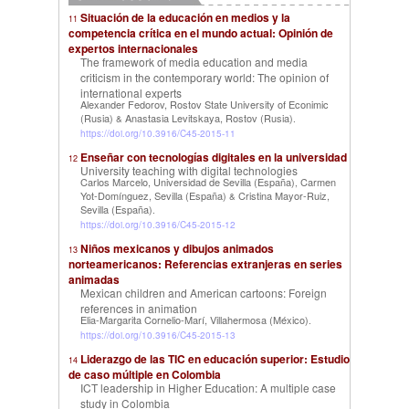
Situación de la educación en medios y la
11
competencia crítica en el mundo actual: Opinión de
expertos internacionales
The framework of media education and media
criticism in the contemporary world: The opinion of
international experts
Alexander Fedorov, Rostov State University of Econimic
(Rusia)
Anastasia Levitskaya, Rostov (Rusia)
&
.
https://doi.org/10.3916/C45-2015-11
Enseñar con tecnologías digitales en la universidad
12
University teaching with digital technologies
Carlos Marcelo, Universidad de Sevilla (España)
Carmen
,
Yot-Domínguez, Sevilla (España)
Cristina Mayor-Ruiz,
&
Sevilla (España)
.
https://doi.org/10.3916/C45-2015-12
Niños mexicanos y dibujos animados
13
norteamericanos: Referencias extranjeras en series
animadas
Mexican children and American cartoons: Foreign
references in animation
Elia-Margarita Cornelio-Marí, Villahermosa (México)
.
https://doi.org/10.3916/C45-2015-13
Liderazgo de las TIC en educación superior: Estudio
14
de caso múltiple en Colombia
ICT leadership in Higher Education: A multiple case
study in Colombia