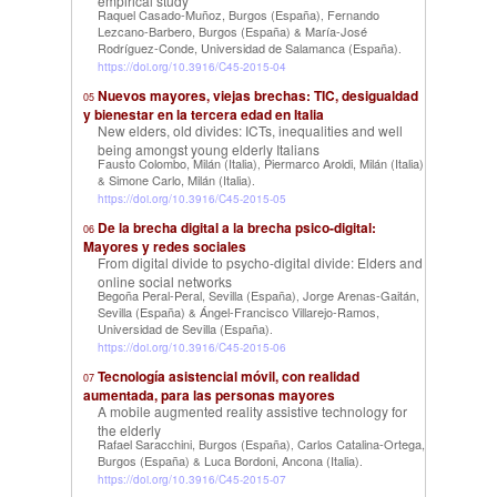
empirical study
Raquel Casado-Muñoz, Burgos (España)
Fernando
,
Lezcano-Barbero, Burgos (España)
María-José
&
Rodríguez-Conde, Universidad de Salamanca (España)
.
https://doi.org/10.3916/C45-2015-04
Nuevos mayores, viejas brechas: TIC, desigualdad
05
y bienestar en la tercera edad en Italia
New elders, old divides: ICTs, inequalities and well
being amongst young elderly Italians
Fausto Colombo, Milán (Italia)
Piermarco Aroldi, Milán (Italia)
,
Simone Carlo, Milán (Italia)
&
.
https://doi.org/10.3916/C45-2015-05
De la brecha digital a la brecha psico-digital:
06
Mayores y redes sociales
From digital divide to psycho-digital divide: Elders and
online social networks
Begoña Peral-Peral, Sevilla (España)
Jorge Arenas-Gaitán,
,
Sevilla (España)
Ángel-Francisco Villarejo-Ramos,
&
Universidad de Sevilla (España)
.
https://doi.org/10.3916/C45-2015-06
Tecnología asistencial móvil, con realidad
07
aumentada, para las personas mayores
A mobile augmented reality assistive technology for
the elderly
Rafael Saracchini, Burgos (España)
Carlos Catalina-Ortega,
,
Burgos (España)
Luca Bordoni, Ancona (Italia)
&
.
https://doi.org/10.3916/C45-2015-07