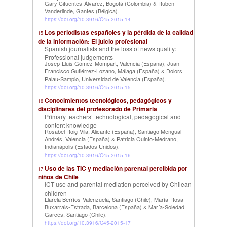
Gary Cifuentes-Álvarez, Bogotá (Colombia)
Ruben
&
Vanderlinde, Gantes (Bélgica)
.
https://doi.org/10.3916/C45-2015-14
Los periodistas españoles y la pérdida de la calidad
15
de la información: El juicio profesional
Spanish journalists and the loss of news quality:
Professional judgements
Josep-Lluis Gómez-Mompart, Valencia (España)
Juan-
,
Francisco Gutiérrez-Lozano, Málaga (España)
Dolors
&
Palau-Sampio, Universidad de Valencia (España)
.
https://doi.org/10.3916/C45-2015-15
Conocimientos tecnológicos, pedagógicos y
16
disciplinares del profesorado de Primaria
Primary teachers’ technological, pedagogical and
content knowledge
Rosabel Roig-Vila, Alicante (España)
Santiago Mengual-
,
Andrés, Valencia (España)
Patricia Quinto-Medrano,
&
Indianápolis (Estados Unidos)
.
https://doi.org/10.3916/C45-2015-16
Uso de las TIC y mediación parental percibida por
17
niños de Chile
ICT use and parental mediation perceived by Chilean
children
Llarela Berríos-Valenzuela, Santiago (Chile)
María-Rosa
,
Buxarrais-Estrada, Barcelona (España)
María-Soledad
&
Garcés, Santiago (Chile)
.
https://doi.org/10.3916/C45-2015-17