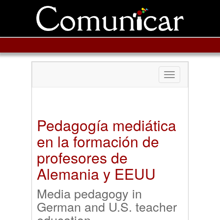
Toggle
navigation
Pedagogía mediática
en la formación de
profesores de
Alemania y EEUU
Media pedagogy in
German and U.S. teacher
education