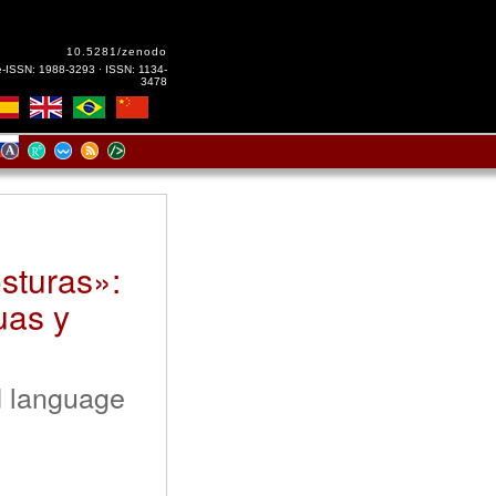
10.5281/zenodo
e-ISSN: 1988-3293 · ISSN: 1134-
3478
sturas»:
uas y
d language