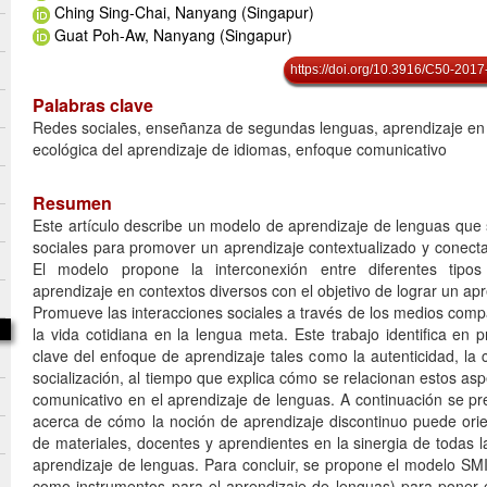
Ching Sing-Chai, Nanyang (Singapur)
Guat Poh-Aw, Nanyang (Singapur)
https://doi.org/10.3916/C50-2017
Palabras clave
Redes sociales, enseñanza de segundas lenguas, aprendizaje en 
ecológica del aprendizaje de idiomas, enfoque comunicativo
Resumen
Este artículo describe un modelo de aprendizaje de lenguas que 
sociales para promover un aprendizaje contextualizado y conec
El modelo propone la interconexión entre diferentes tipos
aprendizaje en contextos diversos con el objetivo de lograr un apr
Promueve las interacciones sociales a través de los medios comp
la vida cotidiana en la lengua meta. Este trabajo identifica en 
clave del enfoque de aprendizaje tales como la autenticidad, la c
socialización, al tiempo que explica cómo se relacionan estos as
comunicativo en el aprendizaje de lenguas. A continuación se pr
acerca de cómo la noción de aprendizaje discontinuo puede orie
de materiales, docentes y aprendientes en la sinergia de todas la
aprendizaje de lenguas. Para concluir, se propone el modelo SM
como instrumentos para el aprendizaje de lenguas) para poner e