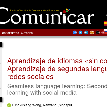
Revista Científica de Comunicación y Educación
S
CONSEJEROS
AUTORES
Aprendizaje de idiomas «sin co
Aprendizaje de segundas leng
redes sociales
Seamless language learning: Secon
learning with social media
Lung-Hsiang Wong, Nanyang (Singapur)