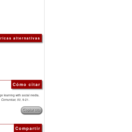
ricas alternativas
Cómo citar
 learning with social media.
.
Comunicar, 50
, 9-21.
Copiar cita
Compartir