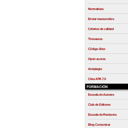
Normativas
Enviar manuscritos
Criterios de calidad
Thesaurus
Código ético
Open access
Antiplagio
Citas APA 7.0
FORMACIÓN
Escuela de Autores
Club de Editores
Escuela de Revisores
Blog Comunicar