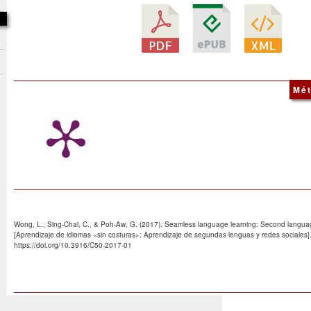
Mét
Wong, L., Sing-Chai, C., & Poh-Aw, G. (2017). Seamless language learning: Second language
[Aprendizaje de idiomas «sin costuras»: Aprendizaje de segundas lenguas y redes sociales]
https://doi.org/10.3916/C50-2017-01