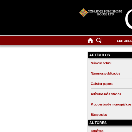
EDITORE
ARTÍCULOS
Número actual
Números publicados
Calls for papers
Artículos más citados
Propuestas de monográficos
Búsquedas
AUTORES
Temática