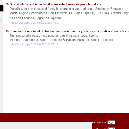
Ocio digital y ambiente familiar en estudiantes de postobligatoria
09
Digital leisure and perceived family functioning in youth of upper Secondary Education
,
María-Ángeles Valdemoros-San-Emeterio, La Rioja (España)
Eva Sanz-Arazuri, Log
.
de-León-Elizondo, Logroño (España)
https://doi.org/10.3916/C50-2017-09
El impacto emocional de los medios tradicionales y los nuevos medios en aconteci
10
The emotional impact of traditional and new media in social events
&
.
Minodora Salcudean, Sibiu (Rumania)
Raluca Muresan, Sibiu (Rumania)
https://doi.org/10.3916/C50-2017-10
Oxbridge
Administración
Publishing
House