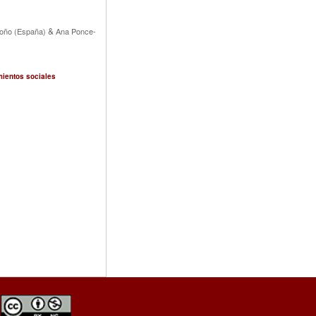
&
roño (España)
Ana Ponce-
mientos sociales