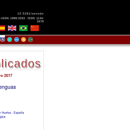
10.5281/zenodo
e-ISSN: 1988-3293 · ISSN: 1134-
3478
licados
ro 2017
lenguas
s
e Huelva - España
lgica