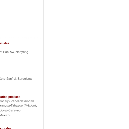
ociales
at Poh-Aw, Nanyang
Soto-Sanfiel, Barcelona
arias públicas
condary-School classrooms
,
ahermosa-Tabasco (México)
doval-Caraveo,
.
(México)
s orales