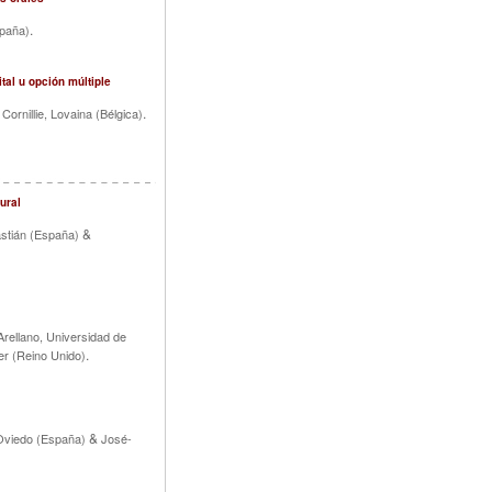
.
spaña)
tal u opción múltiple
.
Cornillie, Lovaina (Bélgica)
ural
&
stián (España)
rellano, Universidad de
.
er (Reino Unido)
&
 Oviedo (España)
José-