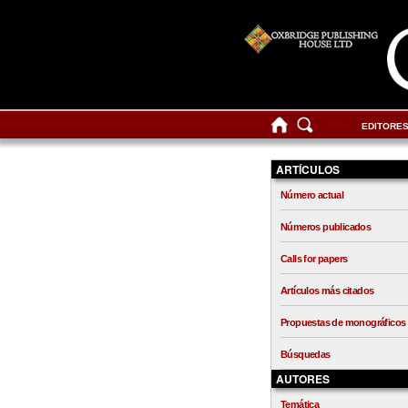
EDITORE
ARTÍCULOS
Número actual
Números publicados
Calls for papers
Artículos más citados
Propuestas de monográficos
Búsquedas
AUTORES
Temática