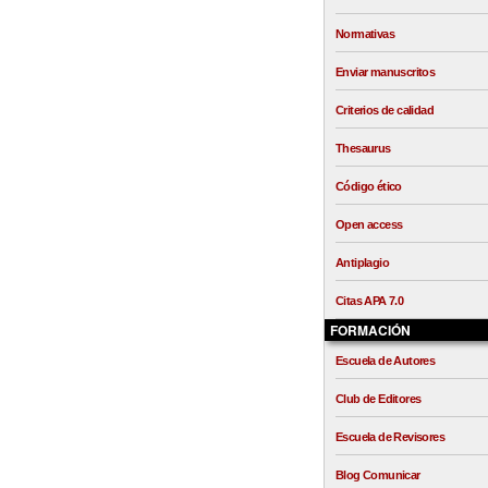
Normativas
Enviar manuscritos
Criterios de calidad
Thesaurus
Código ético
Open access
Antiplagio
Citas APA 7.0
FORMACIÓN
Escuela de Autores
Club de Editores
Escuela de Revisores
Blog Comunicar