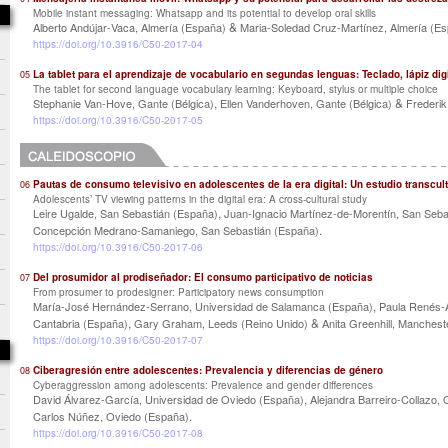
Mobile instant messaging: Whatsapp and its potential to develop oral skills
&
Alberto Andújar-Vaca, Almería (España)
Maria-Soledad Cruz-Martínez, Almería (E
https://doi.org/10.3916/C50-2017-04
La tablet para el aprendizaje de vocabulario en segundas lenguas: Teclado, lápiz digi
05
The tablet for second language vocabulary learning: Keyboard, stylus or multiple choice
,
&
Stephanie Van-Hove, Gante (Bélgica)
Ellen Vanderhoven, Gante (Bélgica)
Frederik 
https://doi.org/10.3916/C50-2017-05
Pautas de consumo televisivo en adolescentes de la era digital: Un estudio transcult
06
Adolescents’ TV viewing patterns in the digital era: A cross-cultural study
,
Leire Ugalde, San Sebastián (España)
Juan-Ignacio Martínez-de-Morentín, San Seba
.
Concepción Medrano-Samaniego, San Sebastián (España)
https://doi.org/10.3916/C50-2017-06
Del prosumidor al prodiseñador: El consumo participativo de noticias
07
From prosumer to prodesigner: Participatory news consumption
,
María-José Hernández-Serrano, Universidad de Salamanca (España)
Paula Renés-A
,
&
Cantabria (España)
Gary Graham, Leeds (Reino Unido)
Anita Greenhill, Manchest
https://doi.org/10.3916/C50-2017-07
Ciberagresión entre adolescentes: Prevalencia y diferencias de género
08
Cyberaggression among adolescents: Prevalence and gender differences
,
David Álvarez-García, Universidad de Oviedo (España)
Alejandra Barreiro-Collazo,
.
Carlos Núñez, Oviedo (España)
https://doi.org/10.3916/C50-2017-08