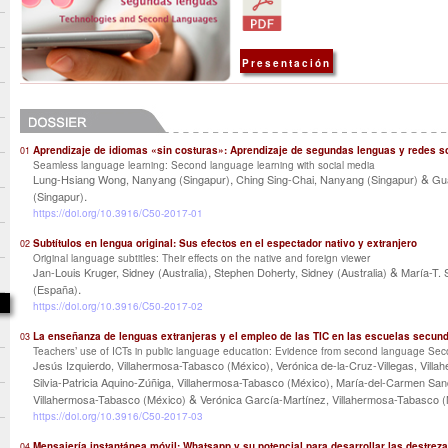
Presentación
Aprendizaje de idiomas «sin costuras»: Aprendizaje de segundas lenguas y redes s
01
Seamless language learning: Second language learning with social media
,
&
Lung-Hsiang Wong, Nanyang (Singapur)
Ching Sing-Chai, Nanyang (Singapur)
Gu
.
(Singapur)
https://doi.org/10.3916/C50-2017-01
Subtítulos en lengua original: Sus efectos en el espectador nativo y extranjero
02
Original language subtitles: Their effects on the native and foreign viewer
,
&
Jan-Louis Kruger, Sidney (Australia)
Stephen Doherty, Sidney (Australia)
María-T. 
.
(España)
https://doi.org/10.3916/C50-2017-02
La enseñanza de lenguas extranjeras y el empleo de las TIC en las escuelas secund
03
Teachers’ use of ICTs in public language education: Evidence from second language Se
,
Jesús Izquierdo, Villahermosa-Tabasco (México)
Verónica de-la-Cruz-Villegas, Vill
,
Silvia-Patricia Aquino-Zúñiga, Villahermosa-Tabasco (México)
María-del-Carmen San
&
Villahermosa-Tabasco (México)
Verónica García-Martínez, Villahermosa-Tabasco 
https://doi.org/10.3916/C50-2017-03
Mensajería instantánea móvil: Whatsapp y su potencial para desarrollar las destreza
04