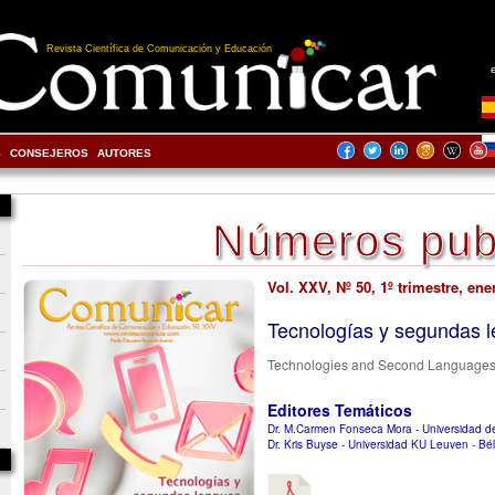
Revista Científica de Comunicación y Educación
S
CONSEJEROS
AUTORES
Números pub
Vol. XXV, Nº 50, 1º trimestre, ene
Tecnologías y segundas 
Technologies and Second Language
Editores Temáticos
Dr. M.Carmen Fonseca Mora - Universidad d
Dr. Kris Buyse - Universidad KU Leuven - Bé