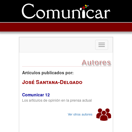
Toggle
navigation
Autores
Artículos publicados por:
José Santana-Delgado
Comunicar 12
Los artículos de opinión en la prensa actual
Ver otros autores