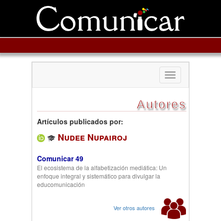
Toggle
navigation
Autores
Artículos publicados por:
Nudee Nupairoj
Comunicar 49
El ecosistema de la alfabetización mediática: Un
enfoque integral y sistemático para divulgar la
educomunicación
Ver otros autores