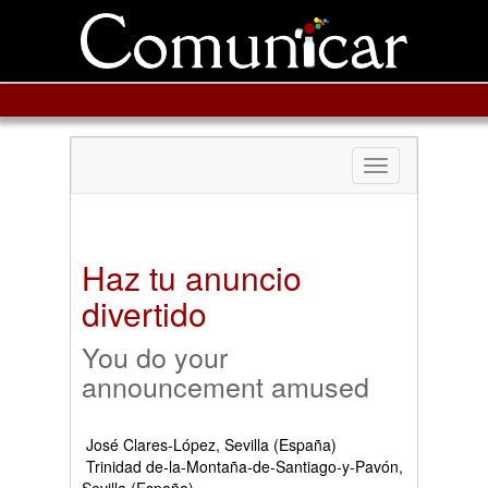
Toggle
navigation
Haz tu anuncio
divertido
You do your
announcement amused
José Clares-López, Sevilla (España)
Trinidad de-la-Montaña-de-Santiago-y-Pavón,