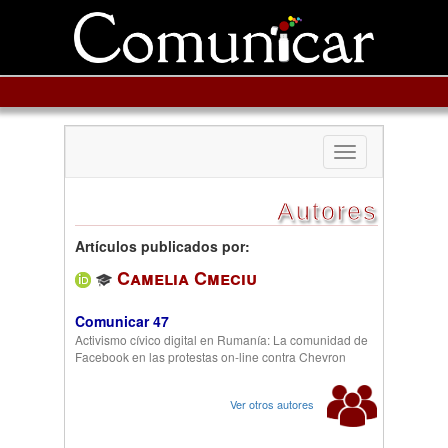
Toggle
navigation
Autores
Artículos publicados por:
Camelia Cmeciu
Comunicar 47
Activismo cívico digital en Rumanía: La comunidad de
Facebook en las protestas on-line contra Chevron
Ver otros autores