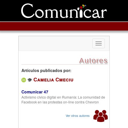
Toggle
navigation
Autores
Artículos publicados por:
Camelia Cmeciu
Comunicar 47
Activismo cívico digital en Rumanía: La comunidad de
Facebook en las protestas on-line contra Chevron
Ver otros autores