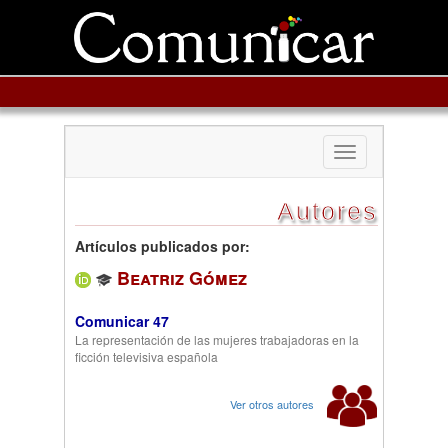
Toggle
navigation
Autores
Artículos publicados por:
Beatriz Gómez
Comunicar 47
La representación de las mujeres trabajadoras en la
ficción televisiva española
Ver otros autores