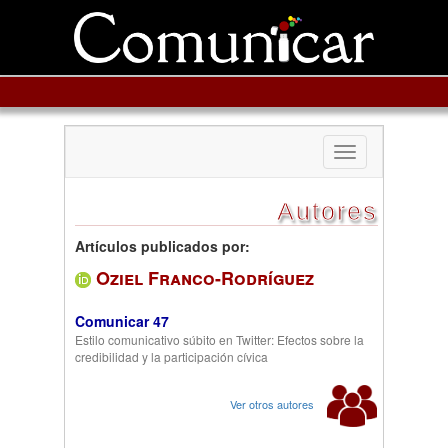
Toggle
navigation
Autores
Artículos publicados por:
Oziel Franco-Rodríguez
Comunicar 47
Estilo comunicativo súbito en Twitter: Efectos sobre la
credibilidad y la participación cívica
Ver otros autores