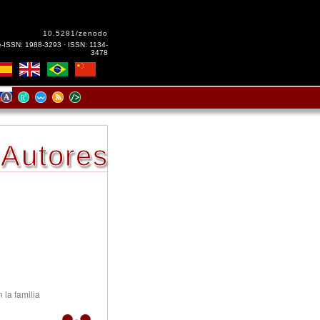
10.5281/zenodo
e-ISSN: 1988-3293 · ISSN: 1134-
3478
Autores
 la familia