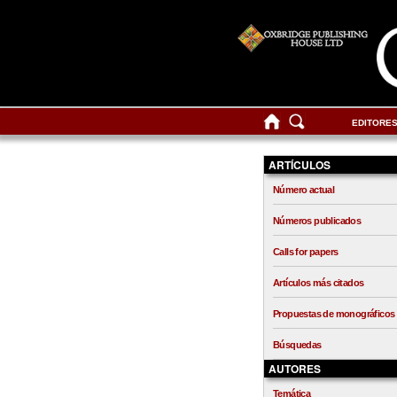
EDITORE
ARTÍCULOS
Número actual
Números publicados
Calls for papers
Artículos más citados
Propuestas de monográficos
Búsquedas
AUTORES
Temática