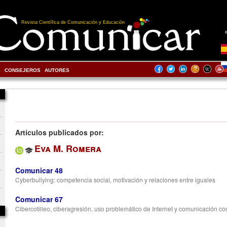
Revista Científica de Comunicación y Educación
S
CONSEJEROS
AUTORES
Artículos publicados por:
Eva M. Romera
Comunicar 48
Cyberbullying: competencia social, motivación y relaciones entre iguales
Comunicar 67
Cibercotilleo, ciberagresión, uso problemático de Internet y comunicación con