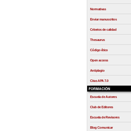
Normativas
Enviar manuscritos
Criterios de calidad
Thesaurus
Código ético
Open access
Antiplagio
Citas APA 7.0
FORMACIÓN
Escuela de Autores
Club de Editores
Escuela de Revisores
Blog Comunicar