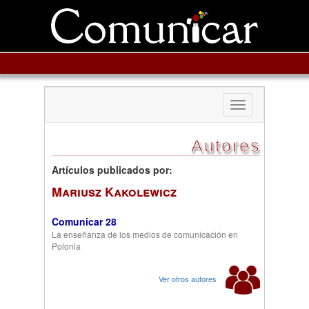
Toggle
navigation
Autores
Artículos publicados por:
Mariusz Kakolewicz
Comunicar 28
La enseñanza de los medios de comunicación en
Polonia
Ver otros autores